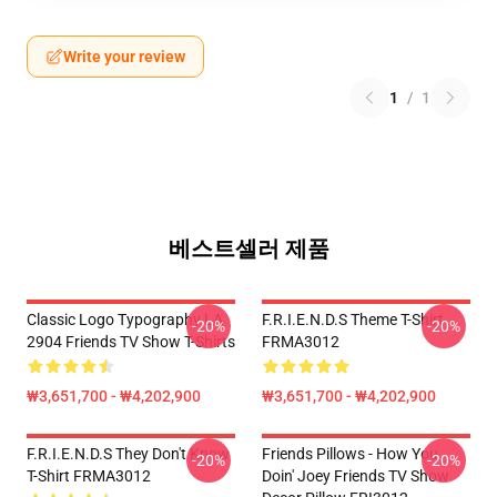
Write your review
1
/
1
베스트셀러 제품
Classic Logo Typography LA
F.R.I.E.N.D.S Theme T-Shirt
-20%
-20%
2904 Friends TV Show T-Shirts
FRMA3012
₩3,651,700 - ₩4,202,900
₩3,651,700 - ₩4,202,900
F.R.I.E.N.D.S They Don't Know
Friends Pillows - How You
-20%
-20%
T-Shirt FRMA3012
Doin' Joey Friends TV Show