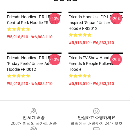
Friends Hoodies - F.R.I.E.N.D.S
Friends Hoodies - F.R.I.E.N.D.S
-20%
-20%
Central Perk Hoodie FRI3012
Inspired "Squad" Unisex Adult
Hoodie FRI3012
₩5,918,510 - ₩6,883,110
₩5,918,510 - ₩6,883,110
Friends Hoodies - F.R.I.E.N.D.S
Friends TV Show Hoodies –
-20%
-20%
"Friday Feels" Unisex Adult
Friends 6 People Pullover
Hoodie FRI3012
Hoodie
₩5,918,510 - ₩6,883,110
₩5,918,510 - ₩6,883,110
Footer
전 세계 배송
안심하고 쇼핑하세요
200개 이상의 국가로 배송
클릭에서 배송까지 24/7 보호