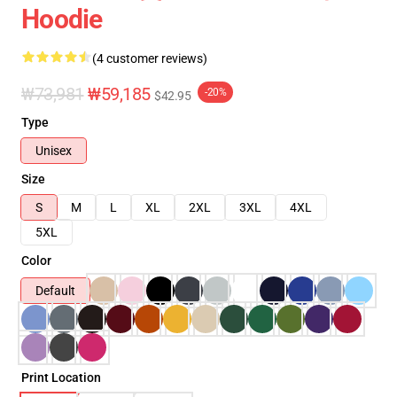
Hoodie
(4 customer reviews)
₩73,981
₩59,185
-20%
$42.95
Type
Unisex
Size
S
M
L
XL
2XL
3XL
4XL
5XL
Color
Default
Print Location