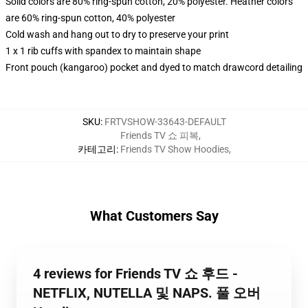
Solid colors are 80% ring-spun cotton, 20% polyester. Heather colors
are 60% ring-spun cotton, 40% polyester
Cold wash and hang out to dry to preserve your print
1 x 1 rib cuffs with spandex to maintain shape
Front pouch (kangaroo) pocket and dyed to match drawcord detailing
SKU
:
FRTVSHOW-33643-DEFAULT
Friends TV 쇼 피복
,
카테고리
:
Friends TV Show Hoodies
,
What Customers Say
4 reviews for Friends TV 쇼 후드 -
NETFLIX, NUTELLA 및 NAPS. 풀 오버