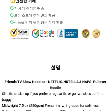
안전한 거래
전 세계 어디든 배송
모든 소포에 추적 번호 제공
상품을 받지 못한 경우 전액 환불
설명
Friends TV Show Hoodies - NETFLIX, NUTELLA & NAPS. Pullover
Hoodie
Slim fit, so size up if you prefer a regular fit, or go two sizes up for a
baggy fit
Midweight 7.5 oz (250gsm) French terry, ring-spun for softness