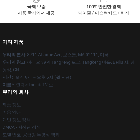
국제 보증
100% 안전한 결제
사용 국가에서 제공
페이팔 / 마스터카드 / 비자
기타 제품
우리의 본사
: 8711 Atlantic Ave, 보스톤, MA 02111, 미국
우리의 창고
: 아니오 99의 Tangkeng 도로, Tangkeng 마을, Beiliu 시, 광
동성, CN
시간 :
: 오전 9시 ~ 오후 5시 (월 ~ 금)
이름 *
: 연락처friendsTV 쇼
우리의 회사
제품 정보
이용 약관
개인 정보 정책
DMCA - 저작권 정책
모델 번호: 공급망 투명성 행위