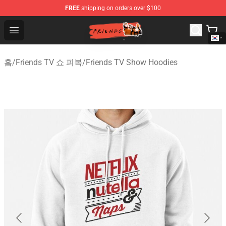
FREE
shipping on orders over $100
Friends Store - Official Friends Merchandise Shop
Open menu
홈
/
Friends TV 쇼 피복
/
Friends TV Show Hoodies