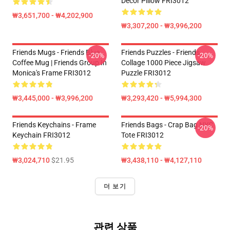
Decor Pillow FRI3012
₩3,651,700 - ₩4,202,900
₩3,307,200 - ₩3,996,200
Friends Mugs - Friends Blue
Friends Puzzles - Friends
-20%
-20%
Coffee Mug | Friends Group In
Collage 1000 Piece Jigsaw
Monica's Frame FRI3012
Puzzle FRI3012
₩3,445,000 - ₩3,996,200
₩3,293,420 - ₩5,994,300
Friends Keychains - Frame
Friends Bags - Crap Bag NYC
-20%
Keychain FRI3012
Tote FRI3012
₩3,024,710
$21.95
₩3,438,110 - ₩4,127,110
더 보기
관련 상품