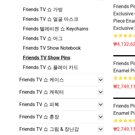
Friends Pi
Friends TV 쇼 가방
Exclusive 
Friends TV 쇼 얼굴 마스크
Piece Ena
Exclusive
Friends 텔레비젼 쇼 Keychains
Friends TV 쇼 머그
₩4,132,6
Friends TV Show Notebook
Friends TV Show Pins
Friends Pi
Friends TV 쇼 플레이 카드
Enamel Pi
Friends TV 쇼 케이스
₩2,749,1
Friends TV 쇼 캐릭터
Friends TV 쇼 피복
Friends Pi
Enamel Pi
Friends TV 쇼 훈장
Friends TV 쇼 그림 & 장난감
₩2,749,1