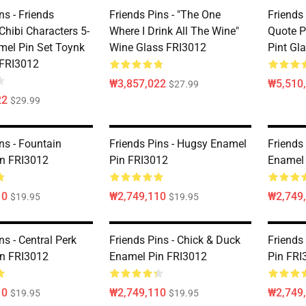
ns - Friends
Friends Pins - "The One
Friends 
Chibi Characters 5-
Where I Drink All The Wine"
Quote P
mel Pin Set Toynk
Wine Glass FRI3012
Pint Gl
 FRI3012
₩3,857,022
₩5,510
$27.99
22
$29.99
ns - Fountain
Friends Pins - Hugsy Enamel
Friends 
n FRI3012
Pin FRI3012
Enamel 
10
₩2,749,110
₩2,749
$19.95
$19.95
ns - Central Perk
Friends Pins - Chick & Duck
Friends
n FRI3012
Enamel Pin FRI3012
Pin FRI
10
₩2,749,110
₩2,749
$19.95
$19.95