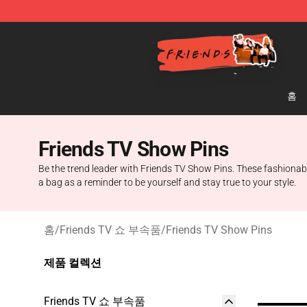
Friends Store - Official Friends Merchandise Shop
홈
Friends TV Show Pins
Be the trend leader with Friends TV Show Pins. These fashionable
a bag as a reminder to be yourself and stay true to your style.
홈
/
Friends TV 쇼 부속품
/
Friends TV Show Pins
제품 컬렉션
Friends TV 쇼 부속품