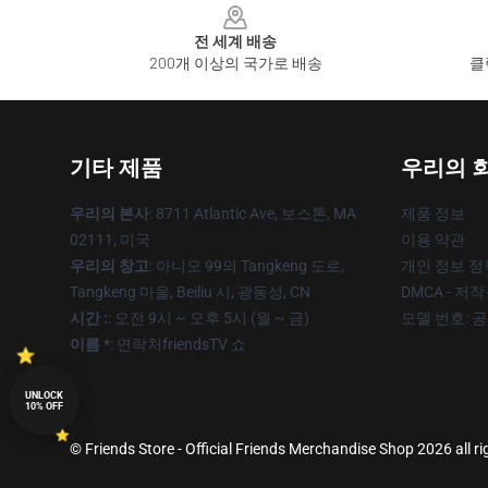
전 세계 배송
200개 이상의 국가로 배송
클
기타 제품
우리의 
우리의 본사
: 8711 Atlantic Ave, 보스톤, MA
제품 정보
02111, 미국
이용 약관
우리의 창고
: 아니오 99의 Tangkeng 도로,
개인 정보 정
Tangkeng 마을, Beiliu 시, 광동성, CN
DMCA - 저
시간 :
: 오전 9시 ~ 오후 5시 (월 ~ 금)
모델 번호: 
이름 *
: 연락처friendsTV 쇼
UNLOCK
10% OFF
© Friends Store - Official Friends Merchandise Shop 2026 all ri