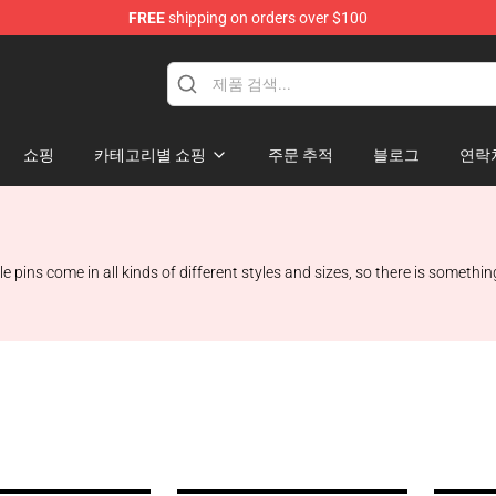
FREE
shipping on orders over $100
쇼핑
카테고리별 쇼핑
주문 추적
블로그
연락
 pins come in all kinds of different styles and sizes, so there is somethi