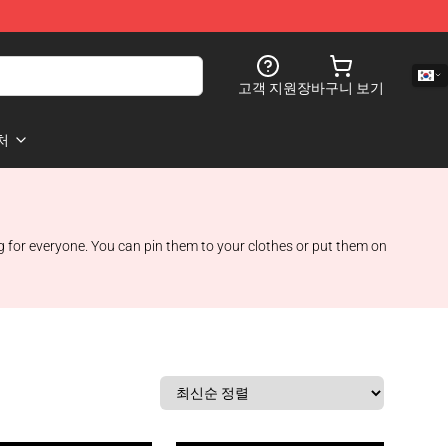
고객 지원
장바구니 보기
처
ng for everyone. You can pin them to your clothes or put them on