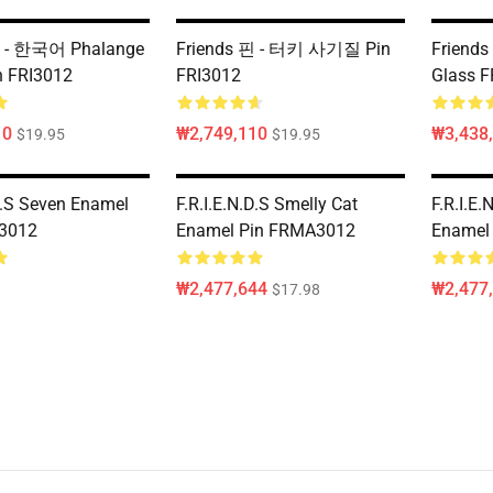
핀 - 한국어 Phalange
Friends 핀 - 터키 사기질 Pin
Friends 
 FRI3012
FRI3012
Glass F
10
₩2,749,110
₩3,438
$19.95
$19.95
.D.S Seven Enamel
F.R.I.E.N.D.S Smelly Cat
F.R.I.E.
3012
Enamel Pin FRMA3012
Enamel
₩2,477,644
₩2,477
$17.98