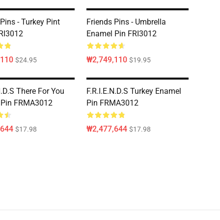
Pins - Turkey Pint
Friends Pins - Umbrella
RI3012
Enamel Pin FRI3012
,110
₩2,749,110
$24.95
$19.95
N.D.S There For You
F.R.I.E.N.D.S Turkey Enamel
 Pin FRMA3012
Pin FRMA3012
,644
₩2,477,644
$17.98
$17.98