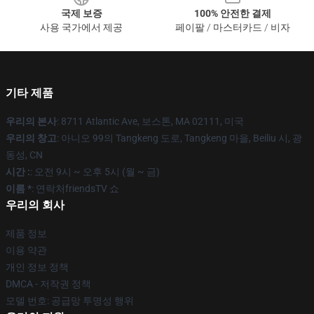
국제 보증
100% 안전한 결제
사용 국가에서 제공
페이팔 / 마스터카드 / 비자
기타 제품
우리의 본사
: 8711 Atlantic Ave, 보스톤, MA 02111, 미국
우리의 창고
: 아니오 99의 Tangkeng 도로, Tangkeng 마을, Beiliu 시, 광
동성, CN
시간 :
: 오전 9시 ~ 오후 5시 (월 ~ 금)
이름 *
: 연락처friendsTV 쇼
우리의 회사
제품 정보
이용 약관
개인 정보 정책
DMCA - 저작권 정책
모델 번호: 공급망 투명성 행위