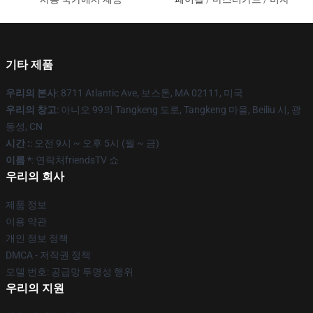
기타 제품
우리의 본사
: 8711 Atlantic Ave, 보스톤, MA 02111, 미국
우리의 창고
: 아니오 99의 Tangkeng 도로, Tangkeng 마을, Beiliu 시, 광
동성, CN
시간 :
: 오전 9시 ~ 오후 5시 (월 ~ 금)
이름 *
: 연락처friendsTV 쇼
우리의 회사
제품 정보
이용 약관
개인 정보 정책
DMCA - 저작권 정책
모델 번호: 공급망 투명성 행위
우리의 지원