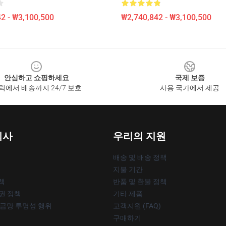
2 - ₩3,100,500
₩2,740,842 - ₩3,100,500
안심하고 쇼핑하세요
국제 보증
릭에서 배송까지 24/7 보호
사용 국가에서 제공
회사
우리의 지원
배송 및 배송 정책
지불 기간
책
반품 및 환불 정책
작권 정책
기타 제품
공급망 투명성 행위
고객지원 (FAQ)
구매하기