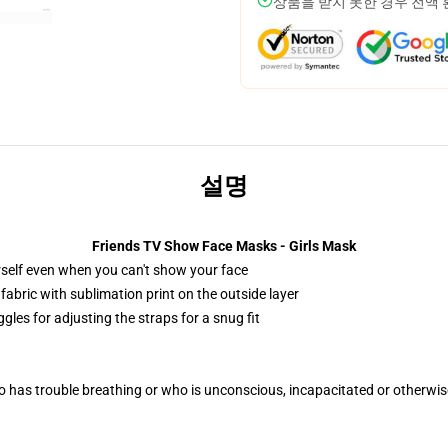
상품을 받지 못한 경우 전액
설명
Friends TV Show Face Masks - Girls Mask
self even when you can't show your face
abric with sublimation print on the outside layer
gles for adjusting the straps for a snug fit
 has trouble breathing or who is unconscious, incapacitated or otherwi