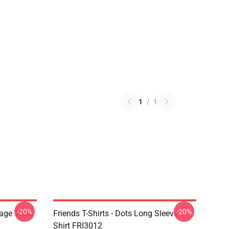
1
/
1
-20%
-20%
lage 1000
Friends T-Shirts - Dots Long Sleeve
Shirt FRI3012