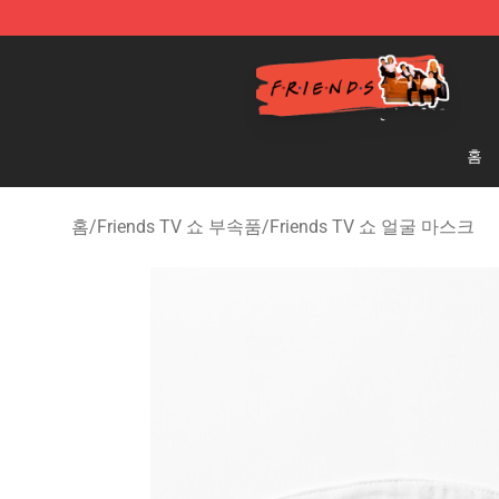
Friends Store - Official Friends Merchandise Shop
홈
홈
/
Friends TV 쇼 부속품
/
Friends TV 쇼 얼굴 마스크