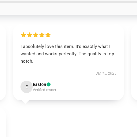
I absolutely love this item. It’s exactly what I
wanted and works perfectly. The quality is top-
notch.
Jan 15, 2025
Easton
E
Verified owner