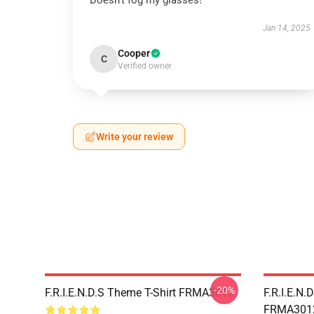
Doesn't fog my glasses!
Jan 14, 2025
Cooper
C
Verified owner
Write your review
-20%
F.R.I.E.N.D.S Theme T-Shirt FRMA3012
F.R.I.E.N.
FRMA301