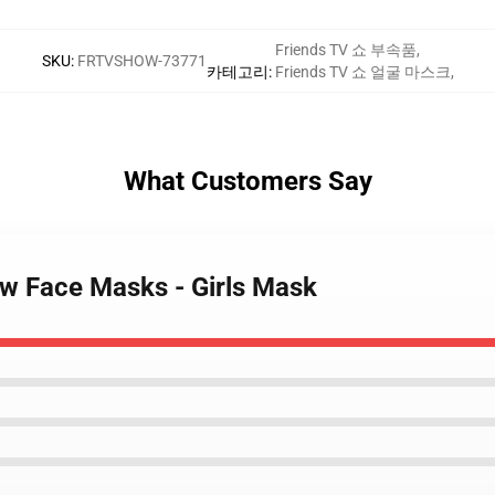
Friends TV 쇼 부속품
,
SKU
:
FRTVSHOW-73771
카테고리
:
Friends TV 쇼 얼굴 마스크
,
What Customers Say
ow Face Masks - Girls Mask