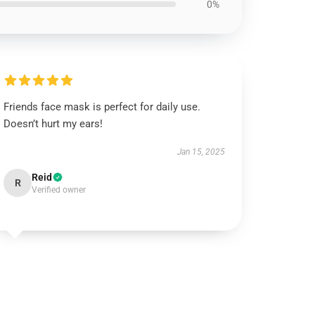
0%
Friends face mask is perfect for daily use.
Doesn’t hurt my ears!
Jan 15, 2025
Reid
R
Verified owner