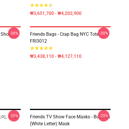
₩3,651,700 - ₩4,202,900
-20%
-20%
 Short
Friends Bags - Crap Bag NYC Tote
FRI3012
₩3,438,110 - ₩4,127,110
-20%
-20%
 조이, 핸들
Friends TV Show Face Masks - Buddies
(white Letter) Mask