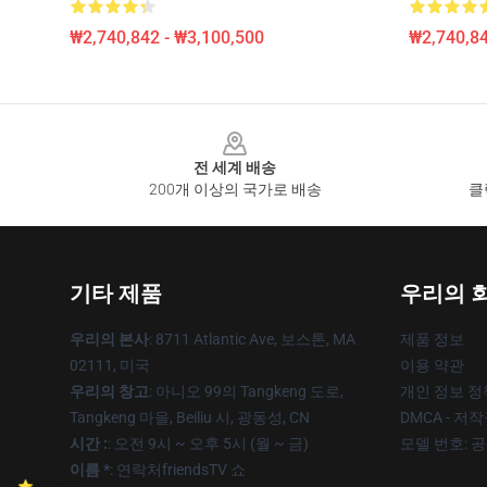
₩2,740,842 - ₩3,100,500
₩2,740,84
Footer
전 세계 배송
200개 이상의 국가로 배송
클
기타 제품
우리의 
우리의 본사
: 8711 Atlantic Ave, 보스톤, MA
제품 정보
02111, 미국
이용 약관
우리의 창고
: 아니오 99의 Tangkeng 도로,
개인 정보 정
Tangkeng 마을, Beiliu 시, 광동성, CN
DMCA - 저
시간 :
: 오전 9시 ~ 오후 5시 (월 ~ 금)
모델 번호: 
이름 *
: 연락처friendsTV 쇼