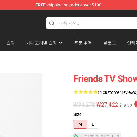
FREE
shipping on orders over $100
쇼핑
카테고리별 쇼핑
주문 추적
블로그
연락
Friends TV Show
(4 customer reviews
₩34,278
₩27,422
$19.90
Size
M
L
사이즈 가이드 보기