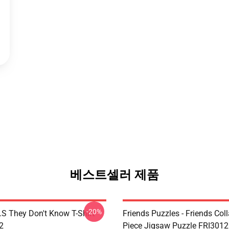
베스트셀러 제품
-20%
D.S They Don't Know T-Shirt
Friends Puzzles - Friends Col
2
Piece Jigsaw Puzzle FRI3012