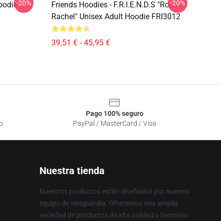
-20%
-20%
oodie
Friends Hoodies - F.R.I.E.N.D.S "Ross +
Rachel" Unisex Adult Hoodie FRI3012
39,51 € - 45,95 €
Pago 100% seguro
o
PayPal / MasterCard / Visa
Nuestra tienda
Nuestros productos están diseñados por nuestro
equipo de vanguardia. Ofrecemos una amplia
variedad de productos de alta calidad y hermoso