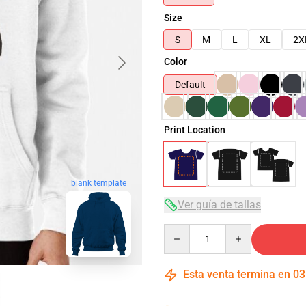
Size
S
M
L
XL
2X
Color
Default
Print Location
blank template
Ver guía de tallas
Quantity
Esta venta termina en
03