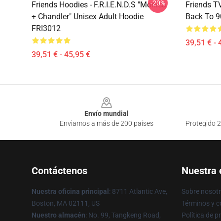
-20%
Friends Hoodies - F.R.I.E.N.D.S "Monica
Friends T
+ Chandler" Unisex Adult Hoodie
Back To 9
FRI3012
39,51 € - 
39,51 € - 45,95 €
Footer
Envío mundial
Enviamos a más de 200 países
Protegido 2
Contáctenos
Nuestra
Nuestra oficina principal
: 8711 Atlantic Ave,
Sobre nosot
Boston, MA 02111, US
Términos y c
Nuestro almacén
: No. 99, Tangkeng Road,
Política de p