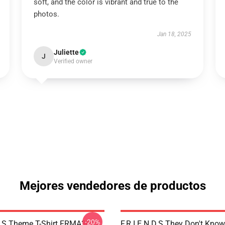
soft, and the color is vibrant and true to the
photos.
Jan 18, 2025
Juliette
J
Verified owner
Mejores vendedores de productos
-20%
.D.S Theme T-Shirt FRMA3012
F.R.I.E.N.D.S They Don't Know