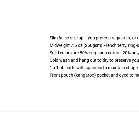
Slim fit, so size up if you prefer a regular fit, o
Midweight 7.5 oz (250gsm) French terry, ring-
Solid colors are 80% ring-spun cotton, 20% pol
Cold wash and hang out to dry to preserve your
1 x 1 rib cuffs with spandex to maintain shape
Front pouch (kangaroo) pocket and dyed to ma