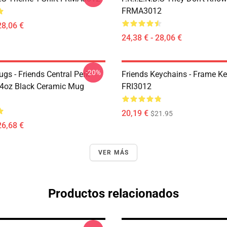
FRMA3012
28,06 €
24,38 € - 28,06 €
-20%
gs - Friends Central Perk
Friends Keychains - Frame K
4oz Black Ceramic Mug
FRI3012
20,19 €
$21.95
26,68 €
VER MÁS
Productos relacionados