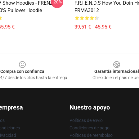
-20%
V Show Hoodies - FRENZ -
F.R.I.E.N.D.S How You Doin H
0's Pullover Hoodie
FRMA3012
45,95 €
39,51 € - 45,95 €
Compra con confianza
Garantía internacional
4/7 desde los clics hasta la entrega
Ofrecido en el país de us
 empresa
Nuestro apoyo
ros
Políticas de envío
ondiciones
Condiciones de pago
rivacidad
Políticas de reembolso