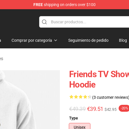
FREE
shipping on orders over $100
a
Comprar por categoría
Seguimiento de pedido
Blog
es
Friends TV Show
Hoodie
(3 customer reviews
€49.39
€39.51
-20%
$42.95
Type
Unisex