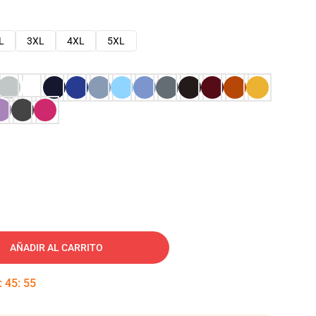
L
3XL
4XL
5XL
AÑADIR AL CARRITO
:
45
:
54