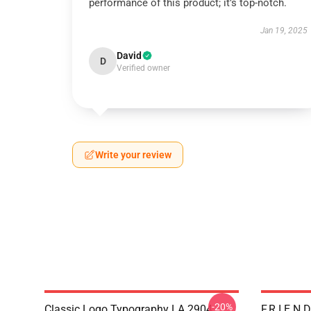
performance of this product; it’s top-notch.
Jan 19, 2025
David
D
Verified owner
Write your review
-20%
Classic Logo Typography LA 2904
F.R.I.E.N