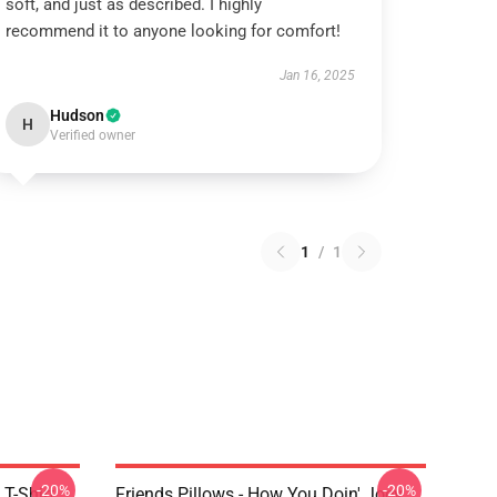
soft, and just as described. I highly
recommend it to anyone looking for comfort!
Jan 16, 2025
Hudson
H
Verified owner
1
/
1
-20%
-20%
 T-Shirt
Friends Pillows - How You Doin' Joey