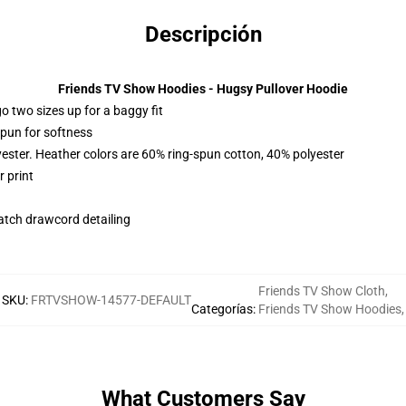
Descripción
Friends TV Show Hoodies - Hugsy Pullover Hoodie
r go two sizes up for a baggy fit
spun for softness
yester. Heather colors are 60% ring-spun cotton, 40% polyester
 print
tch drawcord detailing
Friends TV Show Cloth
,
SKU
:
FRTVSHOW-14577-DEFAULT
Categorías
:
Friends TV Show Hoodies
,
What Customers Say