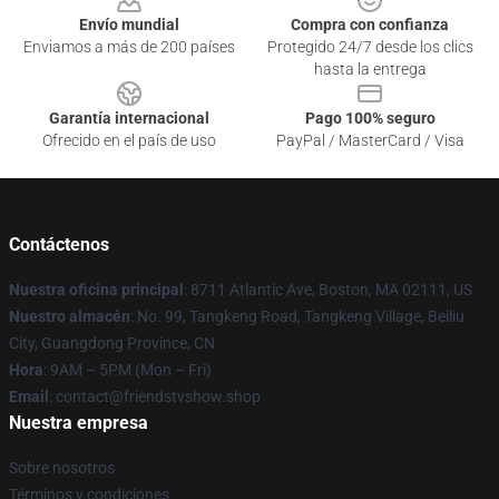
Envío mundial
Compra con confianza
Enviamos a más de 200 países
Protegido 24/7 desde los clics
hasta la entrega
Garantía internacional
Pago 100% seguro
Ofrecido en el país de uso
PayPal / MasterCard / Visa
Contáctenos
Nuestra oficina principal
: 8711 Atlantic Ave, Boston, MA 02111, US
Nuestro almacén
: No. 99, Tangkeng Road, Tangkeng Village, Beiliu
City, Guangdong Province, CN
Hora
: 9AM – 5PM (Mon – Fri)
Email
: contact@friendstvshow.shop
Nuestra empresa
Sobre nosotros
Términos y condiciones