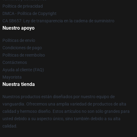
Política de privacidad
DMCA - Política de Copyright
CA SB657: Ley de transparencia en la cadena de suministro
Nuestro apoyo
Políticas de envío
Condiciones de pago
Políticas de reembolso
Contáctenos
Ayuda al cliente (FAQ)
Mayorista
Nuestra tienda
Nuestros productos están diseñados por nuestro equipo de
vanguardia. Ofrecemos una amplia variedad de productos de alta
calidad y hermoso diseño. Estos artículos no son sólo grandes para
usted debido a su aspecto único, sino también debido a su alta
calidad.