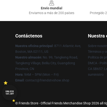
Envío mundial
Enviamos a más de 200 países
Protegido 2
Contáctenos
Nuestra
Nuestra oficina principal
: 8711 Atlantic Ave,
Sobre nosot
Boston, MA 02111, US
Términos y c
Nuestro almacén
: No. 99, Tangkeng Road,
Política de p
Tangkeng Village, Beiliu City, Guangdong
DMCA - Polít
Province, CN
CA SB657: Le
Hora
: 9AM – 5PM (Mon – Fri)
suministro
Email
: contact@friendstvshow.shop
UNLOCK
10% OFF
© Friends Store - Official Friends Merchandise Shop 2026 all ri