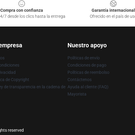
Compra con confianza
Garantía internacional
4/7 desde los clics hasta la entrega
Ofrecido en el país de us
 empresa
Nuestro apoyo
ros
Políticas de envío
ondiciones
Condiciones de pago
rivacidad
Políticas de reembolso
ica de Copyright
Contáctenos
y de transparencia en la cadena de
Ayuda al cliente (FAQ)
Mayorista
ghts reserved