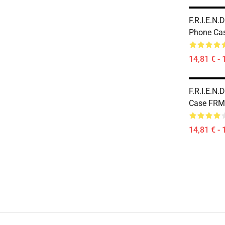
F.R.I.E.N.
Phone Ca
14,81 € - 
F.R.I.E.N
Case FR
14,81 € - 
Footer