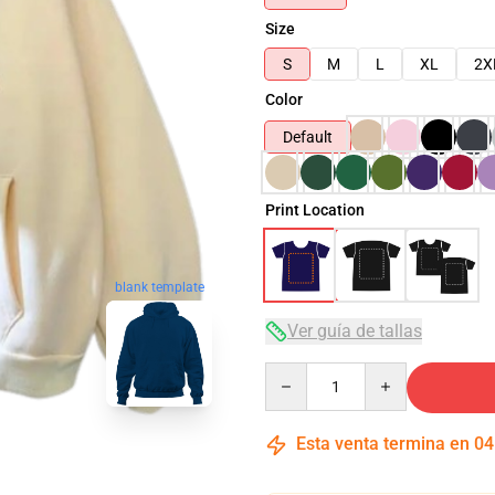
Size
S
M
L
XL
2X
Color
Default
Print Location
blank template
Ver guía de tallas
Quantity
Esta venta termina en
04