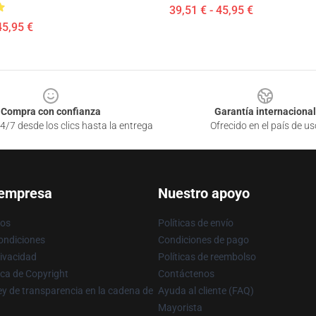
39,51 € - 45,95 €
45,95 €
Compra con confianza
Garantía internacional
4/7 desde los clics hasta la entrega
Ofrecido en el país de us
 empresa
Nuestro apoyo
ros
Políticas de envío
ondiciones
Condiciones de pago
rivacidad
Políticas de reembolso
ica de Copyright
Contáctenos
y de transparencia en la cadena de
Ayuda al cliente (FAQ)
Mayorista