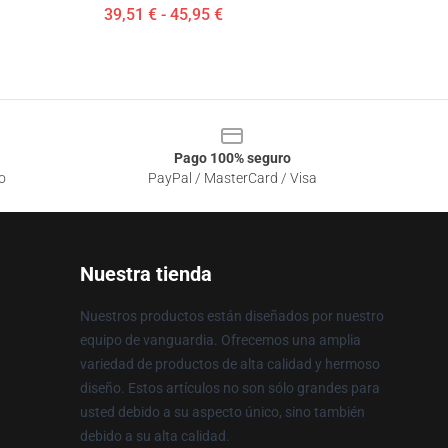
39,51 € - 45,95 €
Pago 100% seguro
o
PayPal / MasterCard / Visa
Nuestra tienda
Nuestros productos están diseñados por nuestro
equipo de vanguardia. Ofrecemos una amplia
variedad de productos de alta calidad y hermoso
diseño. Estos artículos no son sólo grandes para
usted debido a su aspecto único, sino también
debido a su alta calidad.