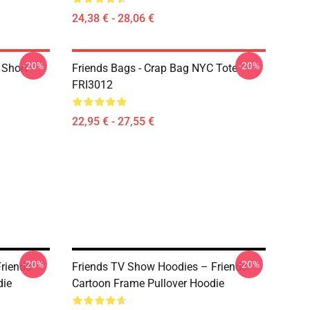
24,38 € - 28,06 €
-20%
-20%
 Short
Friends Bags - Crap Bag NYC Tote
FRI3012
22,95 € - 27,55 €
-20%
-20%
riends
Friends TV Show Hoodies – Friends
die
Cartoon Frame Pullover Hoodie