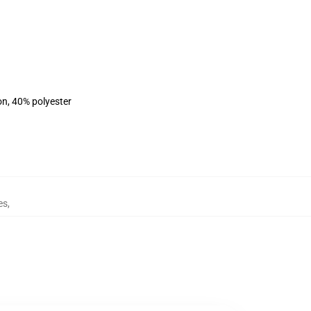
on, 40% polyester
es
,