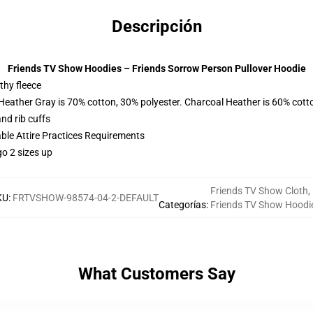
Descripción
Friends TV Show Hoodies – Friends Sorrow Person Pullover Hoodie
thy fleece
 Heather Gray is 70% cotton, 30% polyester. Charcoal Heather is 60% cott
nd rib cuffs
able Attire Practices Requirements
o 2 sizes up
Friends TV Show Cloth
,
KU
:
FRTVSHOW-98574-04-2-DEFAULT
Categorías
:
Friends TV Show Hoodi
What Customers Say