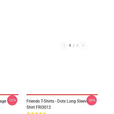
1
/
1
-20%
-20%
lage 1000
Friends T-Shirts - Dots Long Sleeve
Shirt FRI3012