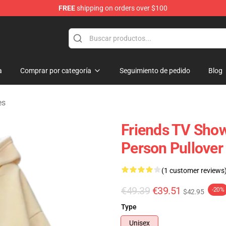
FREE
shipping on orders over $100
a
Comprar por categoría
Seguimiento de pedido
Blog
es
Friends TV Show
Person Pullover
(1 customer reviews
€49.39
€39.51
-20%
$42.95
Type
Unisex