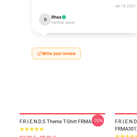
Jan 14, 2025
Rhea
R
Verified owner
Write your review
-20%
F.R.I.E.N.D.S Theme T-Shirt FRMA3012
F.R.I.E.N.
FRMA301