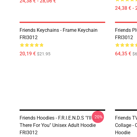
24,38 € - 28,06 €
24,38 € - 
Friends Keychains - Frame Keychain
Friends P
FRI3012
FRI3012
20,19 €
64,35 €
$21.95
$6
-20%
Friends Hoodies - F.R.I.E.N.D.S "I'll Be
Friends T
There For You" Unisex Adult Hoodie
Collage - 
FRI3012
Hoodie