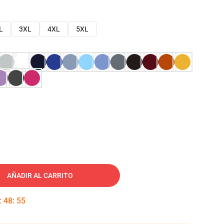
L
3XL
4XL
5XL
AÑADIR AL CARRITO
:
48
:
54