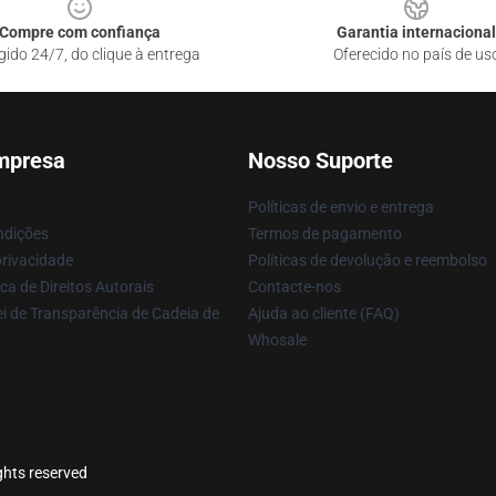
Compre com confiança
Garantia internacional
gido 24/7, do clique à entrega
Oferecido no país de us
mpresa
Nosso Suporte
Políticas de envio e entrega
ndições
Termos de pagamento
privacidade
Políticas de devolução e reembolso
ca de Direitos Autorais
Contacte-nos
i de Transparência de Cadeia de
Ajuda ao cliente (FAQ)
Whosale
ghts reserved