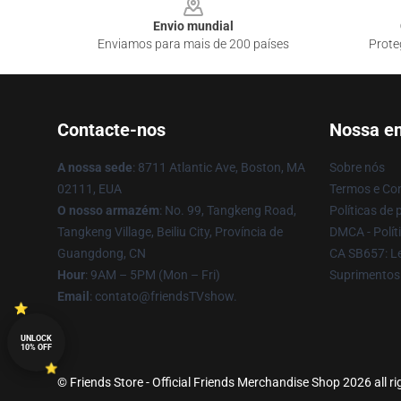
Envio mundial
Enviamos para mais de 200 países
Prote
Contacte-nos
Nossa e
A nossa sede
: 8711 Atlantic Ave, Boston, MA
Sobre nós
02111, EUA
Termos e Co
O nosso armazém
: No. 99, Tangkeng Road,
Políticas de 
Tangkeng Village, Beiliu City, Província de
DMCA - Políti
Guangdong, CN
CA SB657: Le
Hour
: 9AM – 5PM (Mon – Fri)
Suprimentos
Email
: contato@friendsTVshow.
UNLOCK
10% OFF
© Friends Store - Official Friends Merchandise Shop 2026 all ri