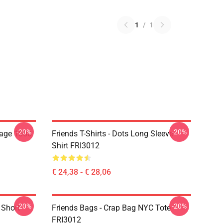
1
/
1
-20%
-20%
lage 1000
Friends T-Shirts - Dots Long Sleeve
Shirt FRI3012
€ 24,38 - € 28,06
-20%
-20%
 Short
Friends Bags - Crap Bag NYC Tote
FRI3012