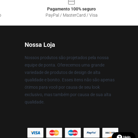
Pagamento 100% seguro
o
PayPal / MasterCard / Visa
Nossa Loja
Nossos produtos são projetados pela nossa
equipe de ponta. Oferecemos uma grande
variedade de produtos de design de alta
qualidade e bonito. Esses itens não são apenas
ótimos para você por causa de seu look
exclusivo, mas também por causa de sua alta
qualidade.
Help