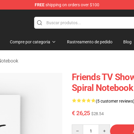
FREE
shipping on orders over $100
Compre por categoria
Rastreamento de pedido
Blog
Notebook
Friends TV Show
Spiral Notebook
(5 customer reviews
€ 26,25
$28.54
Quantity