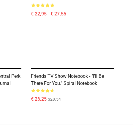
€ 22,95 - € 27,55
ntral Perk
Friends TV Show Notebook - "I'll Be
urnal
There For You." Spiral Notebook
€ 26,25
$28.54