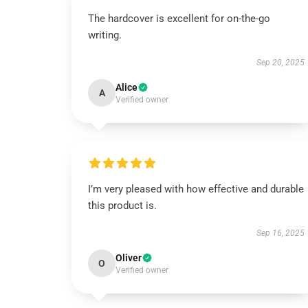
The hardcover is excellent for on-the-go
writing.
Sep 20, 2025
Alice
A
Verified owner
I’m very pleased with how effective and durable
this product is.
Sep 16, 2025
Oliver
O
Verified owner