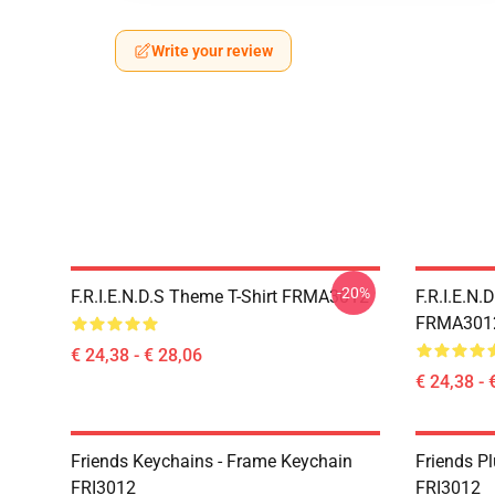
Write your review
-20%
F.R.I.E.N.D.S Theme T-Shirt FRMA3012
F.R.I.E.N.
FRMA301
€ 24,38 - € 28,06
€ 24,38 - 
Friends Keychains - Frame Keychain
Friends P
FRI3012
FRI3012