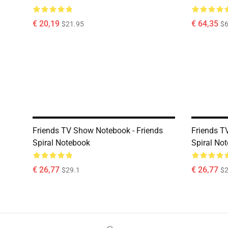
€ 20,19
€ 64,35
$21.95
$6
Friends TV Show Notebook - Friends
Friends T
Spiral Notebook
Spiral No
€ 26,77
€ 26,77
$29.1
$2
Footer