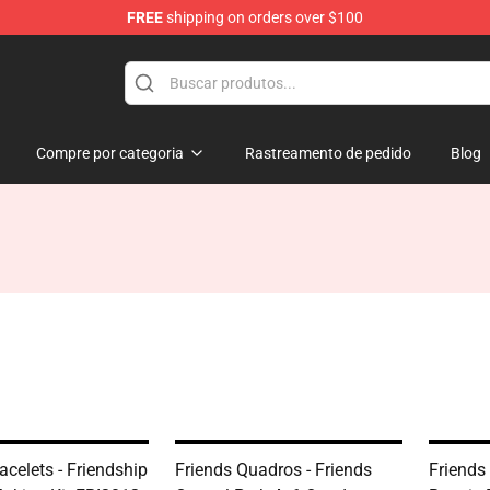
FREE
shipping on orders over $100
Compre por categoria
Rastreamento de pedido
Blog
acelets - Friendship
Friends Quadros - Friends
Friends 