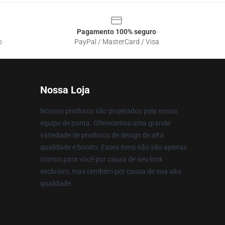
Pagamento 100% seguro
o
PayPal / MasterCard / Visa
Nossa Loja
Nossos produtos são projetados pela nossa
equipe de ponta. Oferecemos uma grande
variedade de produtos de design de alta
qualidade e bonito. Esses itens não são apenas
ótimos para você por causa de seu look
exclusivo, mas também por causa de sua alta
qualidade.