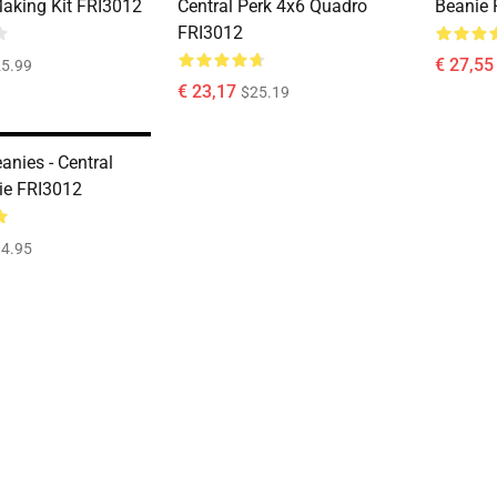
Making Kit FRI3012
Central Perk 4x6 Quadro
Beanie 
FRI3012
€ 27,55
5.99
€ 23,17
$25.19
anies - Central
ie FRI3012
4.95