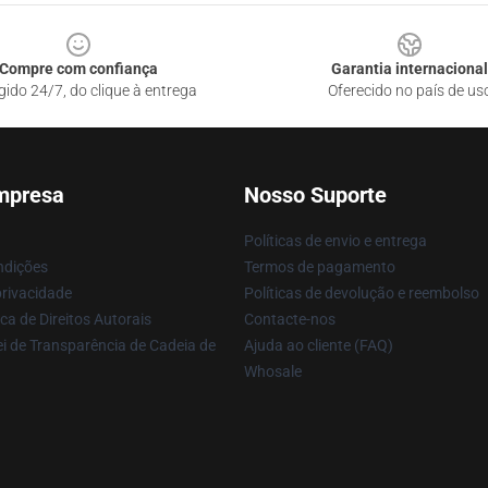
Compre com confiança
Garantia internacional
gido 24/7, do clique à entrega
Oferecido no país de us
mpresa
Nosso Suporte
Políticas de envio e entrega
ndições
Termos de pagamento
privacidade
Políticas de devolução e reembolso
ca de Direitos Autorais
Contacte-nos
i de Transparência de Cadeia de
Ajuda ao cliente (FAQ)
Whosale