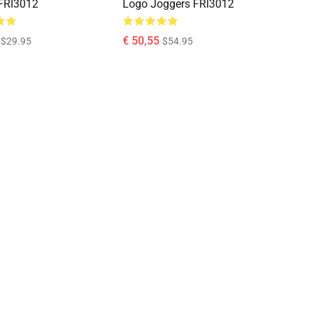
FRI3012
Logo Joggers FRI3012
€ 50,55
$29.95
$54.95