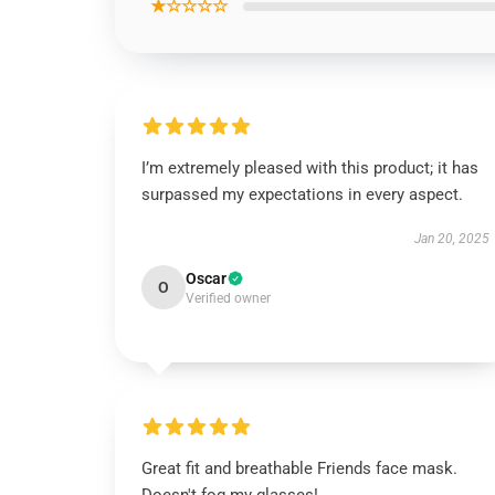
★☆☆☆☆
I’m extremely pleased with this product; it has
surpassed my expectations in every aspect.
Jan 20, 2025
Oscar
O
Verified owner
Great fit and breathable Friends face mask.