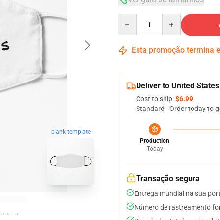
Quantity
Esta promoção termina
Deliver to United States
Cost to ship:
$6.99
Standard - Order today to g
blank template
Production
Today
Transação segura
Entrega mundial na sua por
Número de rastreamento for