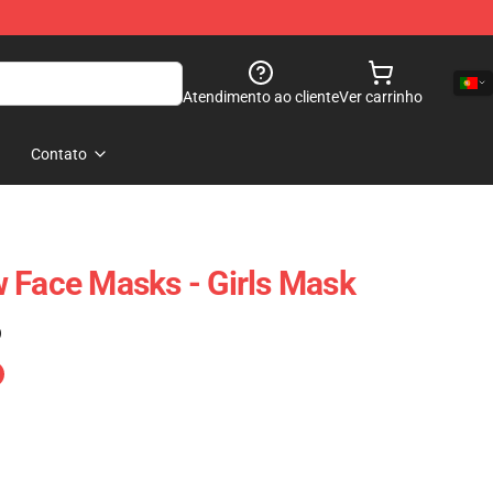
Atendimento ao cliente
Ver carrinho
Contato
 Face Masks - Girls Mask
)