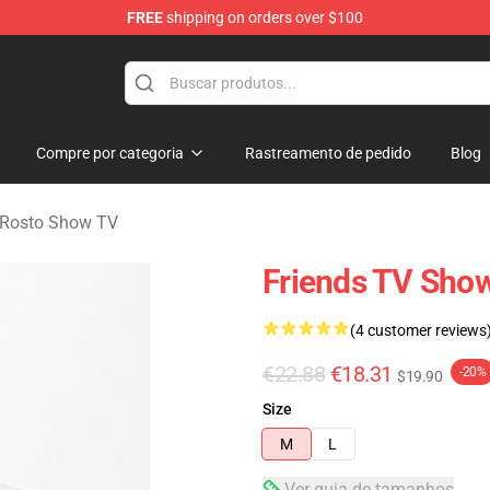
FREE
shipping on orders over $100
Compre por categoria
Rastreamento de pedido
Blog
 Rosto Show TV
Friends TV Show
(4 customer reviews
€22.88
€18.31
-20%
$19.90
Size
M
L
Ver guia de tamanhos