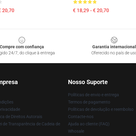
€ 20,70
€ 18,29 - € 20,70
Compre com confiança
Garantia internacional
gido 24/7, do clique à entrega
Oferecido no país de us
mpresa
Nosso Suporte
Políticas de envio e entrega
ndições
Termos de pagamento
privacidade
Políticas de devolução e reembolso
ca de Direitos Autorais
Contacte-nos
i de Transparência de Cadeia de
Ajuda ao cliente (FAQ)
Whosale