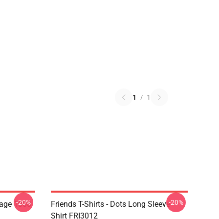
1
/
1
-20%
-20%
lage 1000
Friends T-Shirts - Dots Long Sleeve
Shirt FRI3012