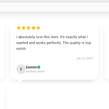
I absolutely love this item. It’s exactly what I
wanted and works perfectly. The quality is top-
notch.
Jan 15, 2025
Easton
E
Verified owner