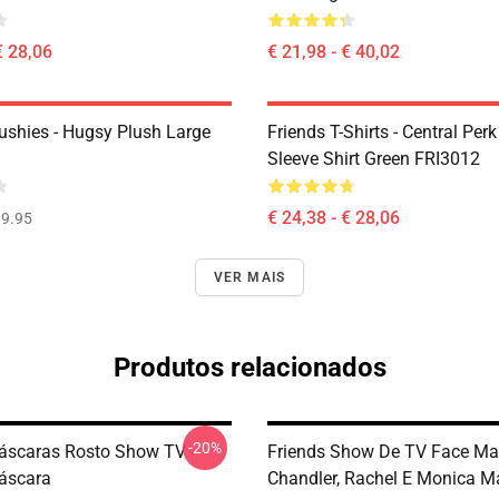
€ 28,06
€ 21,98 - € 40,02
lushies - Hugsy Plush Large
Friends T-Shirts - Central Perk
Sleeve Shirt Green FRI3012
€ 24,38 - € 28,06
9.95
VER MAIS
Produtos relacionados
-20%
áscaras Rosto Show TV -
Friends Show De TV Face Mas
áscara
Chandler, Rachel E Monica M