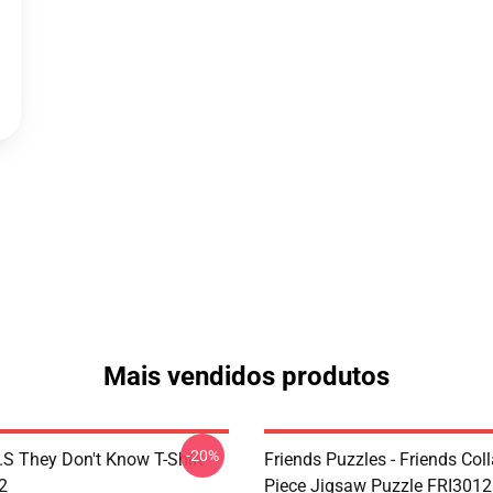
Mais vendidos produtos
-20%
D.S They Don't Know T-Shirt
Friends Puzzles - Friends Col
2
Piece Jigsaw Puzzle FRI3012