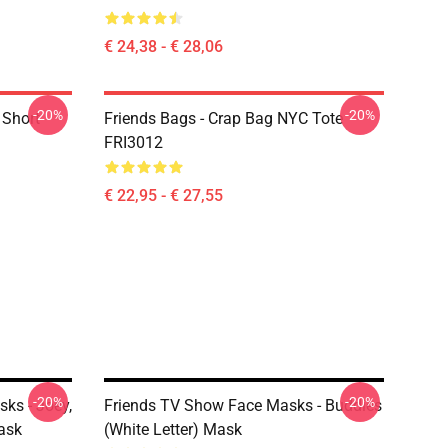
€ 24,38 - € 28,06
-20%
-20%
 Short
Friends Bags - Crap Bag NYC Tote
FRI3012
€ 22,95 - € 27,55
-20%
-20%
ks - Joey,
Friends TV Show Face Masks - Buddies
ask
(white Letter) Mask