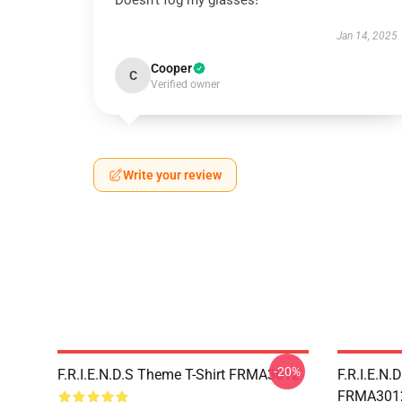
Doesn't fog my glasses!
Jan 14, 2025
Cooper
C
Verified owner
Write your review
-20%
F.R.I.E.N.D.S Theme T-Shirt FRMA3012
F.R.I.E.N.
FRMA301