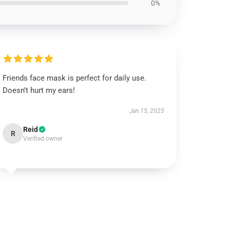
0%
Friends face mask is perfect for daily use.
Doesn’t hurt my ears!
Jan 15, 2025
Reid
R
Verified owner