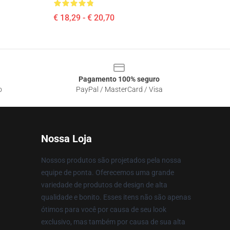
€ 18,29 - € 20,70
Pagamento 100% seguro
o
PayPal / MasterCard / Visa
Nossa Loja
Nossos produtos são projetados pela nossa
equipe de ponta. Oferecemos uma grande
variedade de produtos de design de alta
qualidade e bonito. Esses itens não são apenas
ótimos para você por causa de seu look
exclusivo, mas também por causa de sua alta