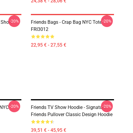
24,38 € - 28,06 €
-20%
-20%
 Short
Friends Bags - Crap Bag NYC Tote
FRI3012
22,95 € - 27,55 €
-20%
-20%
 NYC
Friends TV Show Hoodie - Signature
Friends Pullover Classic Design Hoodie
39,51 € - 45,95 €