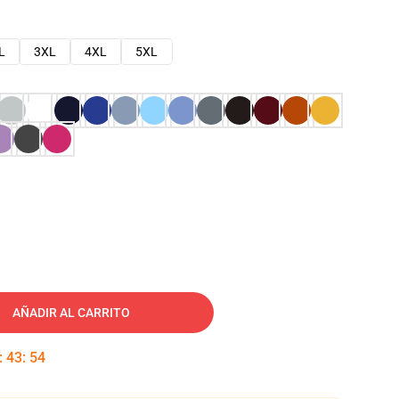
L
3XL
4XL
5XL
AÑADIR AL CARRITO
:
43
:
53