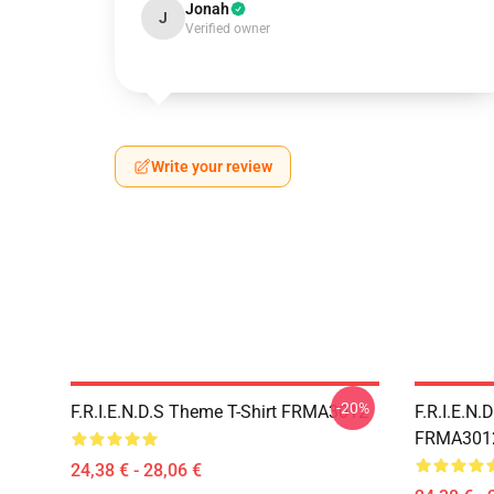
Jonah
J
Verified owner
Write your review
-20%
F.R.I.E.N.D.S Theme T-Shirt FRMA3012
F.R.I.E.N.
FRMA301
24,38 € - 28,06 €