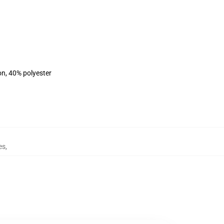
on, 40% polyester
es
,