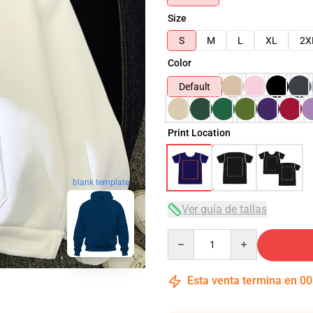
Size
S
M
L
XL
2X
Color
Default
Print Location
blank template
Ver guía de tallas
Quantity
Esta venta termina en
00