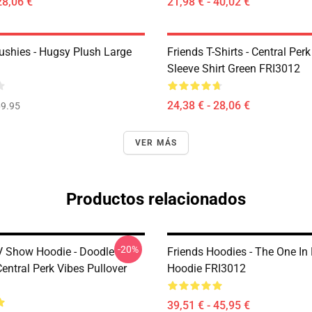
28,06 €
21,98 € - 40,02 €
lushies - Hugsy Plush Large
Friends T-Shirts - Central Perk
Sleeve Shirt Green FRI3012
24,38 € - 28,06 €
9.95
VER MÁS
Productos relacionados
-20%
V Show Hoodie - Doodle
Friends Hoodies - The One In
Central Perk Vibes Pullover
Hoodie FRI3012
39,51 € - 45,95 €