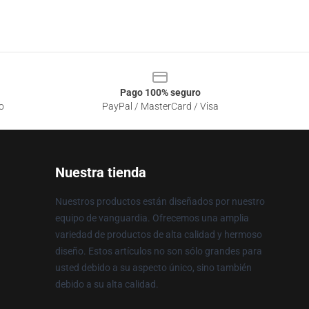
Pago 100% seguro
o
PayPal / MasterCard / Visa
Nuestra tienda
Nuestros productos están diseñados por nuestro
equipo de vanguardia. Ofrecemos una amplia
variedad de productos de alta calidad y hermoso
diseño. Estos artículos no son sólo grandes para
usted debido a su aspecto único, sino también
debido a su alta calidad.