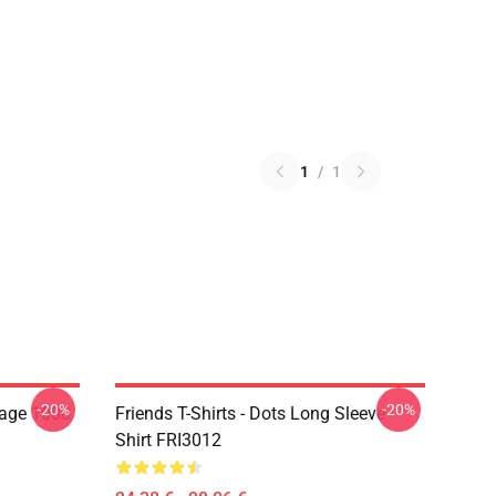
1
/
1
-20%
-20%
lage 1000
Friends T-Shirts - Dots Long Sleeve
Shirt FRI3012