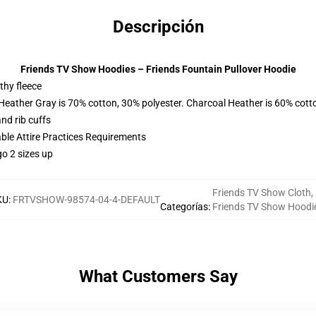
Descripción
Friends TV Show Hoodies – Friends Fountain Pullover Hoodie
thy fleece
 Heather Gray is 70% cotton, 30% polyester. Charcoal Heather is 60% cott
nd rib cuffs
able Attire Practices Requirements
o 2 sizes up
Friends TV Show Cloth
,
KU
:
FRTVSHOW-98574-04-4-DEFAULT
Categorías
:
Friends TV Show Hoodi
What Customers Say