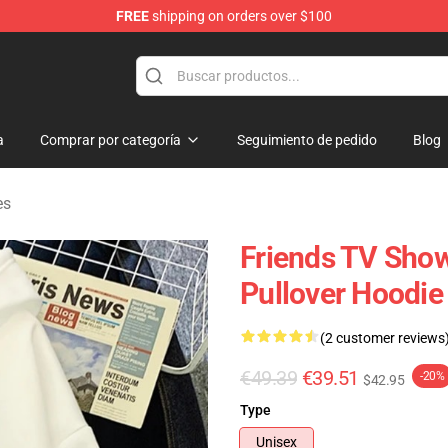
FREE
shipping on orders over $100
a
Comprar por categoría
Seguimiento de pedido
Blog
es
Friends TV Show
Pullover Hoodie
(2 customer reviews
€49.39
€39.51
-20%
$42.95
Type
Unisex