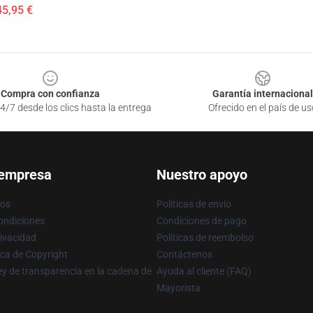
45,95 €
Compra con confianza
Garantía internacional
4/7 desde los clics hasta la entrega
Ofrecido en el país de us
 empresa
Nuestro apoyo
ros
Políticas de envío
ondiciones
Condiciones de pago
rivacidad
Políticas de reembolso
ica de Copyright
Contáctenos
y de transparencia en la cadena de
Ayuda al cliente (FAQ)
Mayorista