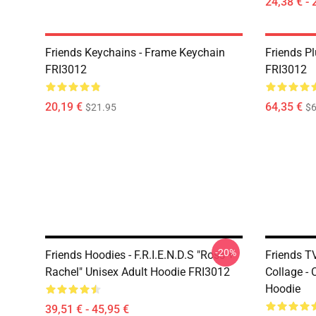
24,38 € - 
Friends Keychains - Frame Keychain
Friends P
FRI3012
FRI3012
20,19 €
64,35 €
$21.95
$6
-20%
Friends Hoodies - F.R.I.E.N.D.S "Ross +
Friends T
Rachel" Unisex Adult Hoodie FRI3012
Collage - 
Hoodie
39,51 € - 45,95 €