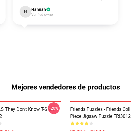
Hannah
H
Verified owner
Mejores vendedores de productos
-20%
D.S They Don't Know T-Shirt
Friends Puzzles - Friends Col
2
Piece Jigsaw Puzzle FRI3012