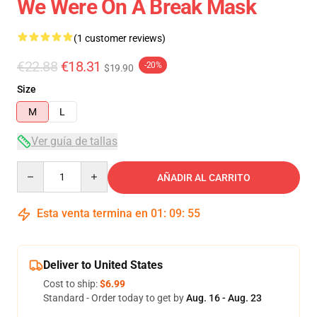
We Were On A Break Mask
(1 customer reviews)
€22.88
€18.31
-20%
$19.90
Size
M
L
Ver guía de tallas
Quantity
AÑADIR AL CARRITO
Esta venta termina en
01
:
09
:
54
Deliver to United States
Cost to ship:
$6.99
Standard - Order today to get by
Aug. 16 - Aug. 23