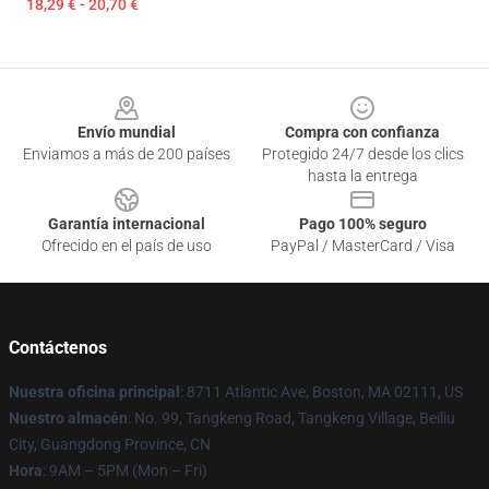
18,29 € - 20,70 €
Footer
Envío mundial
Compra con confianza
Enviamos a más de 200 países
Protegido 24/7 desde los clics
hasta la entrega
Garantía internacional
Pago 100% seguro
Ofrecido en el país de uso
PayPal / MasterCard / Visa
Contáctenos
Nuestra oficina principal
: 8711 Atlantic Ave, Boston, MA 02111, US
Nuestro almacén
: No. 99, Tangkeng Road, Tangkeng Village, Beiliu
City, Guangdong Province, CN
Hora
: 9AM – 5PM (Mon – Fri)