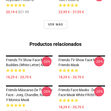
20,19 €
$21.95
22,95 € - 27,55 €
VER MÁS
Productos relacionados
Friends TV Show Face Masks -
Friends TV Show Face Masks -
-20%
-20%
Buddies (white Letter) Mask
Friends Mask
18,29 € - 20,70 €
18,29 € - 20,70 €
Friends Máscaras De TV Show
Friends Face Masks - Dots
-20%
-20%
Face - Joey, Chandler, Rachel
Face Mask White FRI3012
Y Monica Mask
18,29 € - 20,70 €