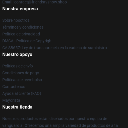
Email
: contact@friendstvshow.shop
Nuestra empresa
Sobre nosotros
Términos y condiciones
Política de privacidad
DMCA - Política de Copyright
CA SB657: Ley de transparencia en la cadena de suministro
Nuestro apoyo
Políticas de envío
Condiciones de pago
Políticas de reembolso
Contáctenos
Ayuda al cliente (FAQ)
Mayorista
Nuestra tienda
Nuestros productos están diseñados por nuestro equipo de
vanguardia. Ofrecemos una amplia variedad de productos de alta