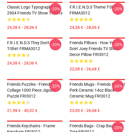
Classic Logo Typography LA
F.R.I.E.N.D.S Theme T-Shirt
-20%
-20%
2904 Friends TV Show T-Shirts
FRMA3012
24,38 € - 28,06 €
24,38 € - 28,06 €
F.R.I.E.N.D.S They Don't Know
Friends Pillows - How You
-20%
-20%
T-Shirt FRMA3012
Doin' Joey Friends TV Show
Decor Pillow FRI3012
24,38 € - 28,06 €
22,08 € - 26,68 €
Friends Puzzles - Friends
Friends Mugs - Friends Central
-20%
-20%
Collage 1000 Piece Jigsaw
Perk Ceramic 14oz Black
Puzzle FRI3012
Ceramic Mug FRI3012
21,98 € - 40,02 €
23,00 € - 26,68 €
Friends Keychains - Frame
Friends Bags - Crap Bag NYC
-20%
Keychain FRI3012
Tote FRI3012