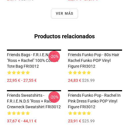
VER MÁS
Productos relacionados
Friends Bags - F.R.I.E.N.D.S
Friends Funko Pop - 80s Hair
-20%
"Ross + Rachel" 100% Cotton
Rachel Funko POP Vinyl
Tote Bag FRI3012
Figure FRI3012
22,95 € - 27,55 €
24,83 €
$26.99
Friends Sweatshirts -
Friends Funko Pop - Rachel In
-20%
F.R.I.E.N.D.S "Ross + Rachel"
Pink Dress Funko POP Vinyl
Crewneck Sweatshirt FRI3012
Figure FRI3012
37,67 € - 44,11 €
23,91 €
$25.99