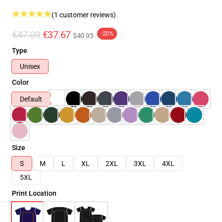
(1 customer reviews)
€47.09
€37.67
-20%
$40.95
Type
Unisex
Color
Default
Size
S
M
L
XL
2XL
3XL
4XL
5XL
Print Location