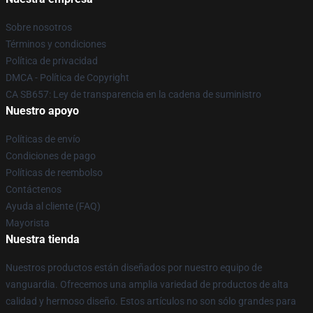
Sobre nosotros
Términos y condiciones
Política de privacidad
DMCA - Política de Copyright
CA SB657: Ley de transparencia en la cadena de suministro
Nuestro apoyo
Políticas de envío
Condiciones de pago
Políticas de reembolso
Contáctenos
Ayuda al cliente (FAQ)
Mayorista
Nuestra tienda
Nuestros productos están diseñados por nuestro equipo de
vanguardia. Ofrecemos una amplia variedad de productos de alta
calidad y hermoso diseño. Estos artículos no son sólo grandes para