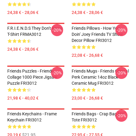
24,38 € - 28,06 €
24,38 € - 28,06 €
F.R.I.E.N.D.S They Don't Know
Friends Pillows - How You
-20%
-20%
T-Shirt FRMA3012
Doin' Joey Friends TV Show
Decor Pillow FRI3012
24,38 € - 28,06 €
22,08 € - 26,68 €
Friends Puzzles - Friends
Friends Mugs - Friends Central
-20%
-20%
Collage 1000 Piece Jigsaw
Perk Ceramic 14oz Black
Puzzle FRI3012
Ceramic Mug FRI3012
21,98 € - 40,02 €
23,00 € - 26,68 €
Friends Keychains - Frame
Friends Bags - Crap Bag NYC
-20%
Keychain FRI3012
Tote FRI3012
20,19 €
$21.95
22,95 € - 27,55 €