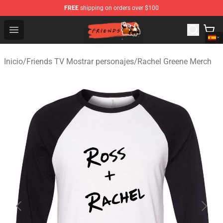
FREE
shipping on orders over $100
Friends Store - Official Friends Merchandise Shop
Open menu
Inicio
/
Friends TV Mostrar personajes
/
Rachel Greene Merch