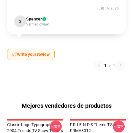
Jan 16, 2025
Spencer
S
Verified owner
Write your review
1
/
1
Mejores vendedores de productos
Classic Logo Typography LA
F.R.I.E.N.D.S Theme T-Shirt
-20%
-20%
2904 Friends TV Show T-Shirts
FRMA3012