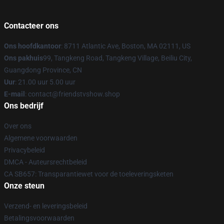
Contacteer ons
Ons hoofdkantoor
: 8711 Atlantic Ave, Boston, MA 02111, US
Ons pakhuis
99, Tangkeng Road, Tangkeng Village, Beiliu City,
Guangdong Province, CN
Uur
: 21.00 uur 5.00 uur
E-mail
: contact@friendstvshow.shop
Ons bedrijf
Over ons
Algemene voorwaarden
Privacybeleid
DMCA - Auteursrechtbeleid
CA SB657: Transparantiewet voor de toeleveringsketen
Onze steun
Verzend- en leveringsbeleid
Betalingsvoorwaarden