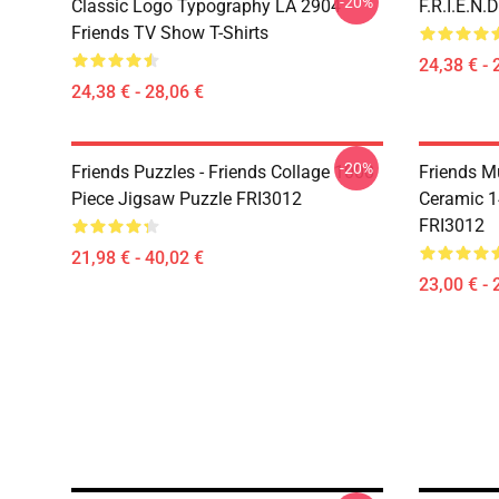
-20%
Classic Logo Typography LA 2904
F.R.I.E.N
Friends TV Show T-Shirts
24,38 € - 
24,38 € - 28,06 €
-20%
Friends Puzzles - Friends Collage 1000
Friends Mu
Piece Jigsaw Puzzle FRI3012
Ceramic 1
FRI3012
21,98 € - 40,02 €
23,00 € - 