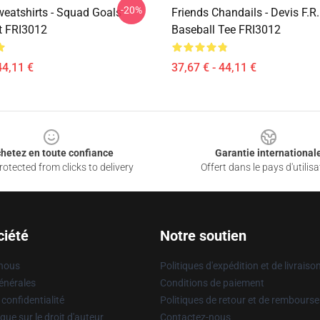
-20%
weatshirts - Squad Goals
Friends Chandails - Devis F.R.
t FRI3012
Baseball Tee FRI3012
44,11 €
37,67 € - 44,11 €
hetez en toute confiance
Garantie international
otected from clicks to delivery
Offert dans le pays d'utilisa
ciété
Notre soutien
 nous
Politiques d'expédition et de livraiso
énérales
Conditions de paiement
 confidentialité
Politiques de retour et de rembours
que sur le droit d'auteur
Contactez-nous