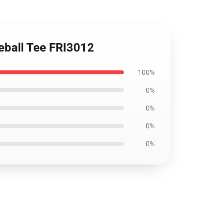
seball Tee FRI3012
100%
0%
0%
0%
0%