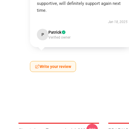
supportive, will definitely support again next
time.
Jan 18, 2025
Patrick
P
Verified owner
Write your review