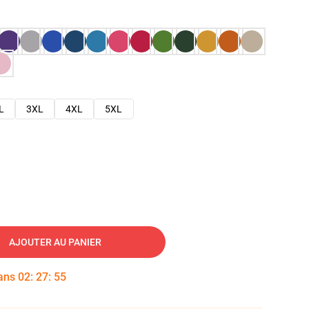
L
3XL
4XL
5XL
AJOUTER AU PANIER
dans
02
:
27
:
54