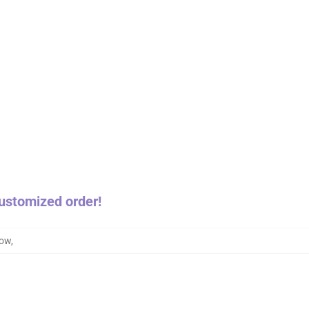
customized order!
how
,