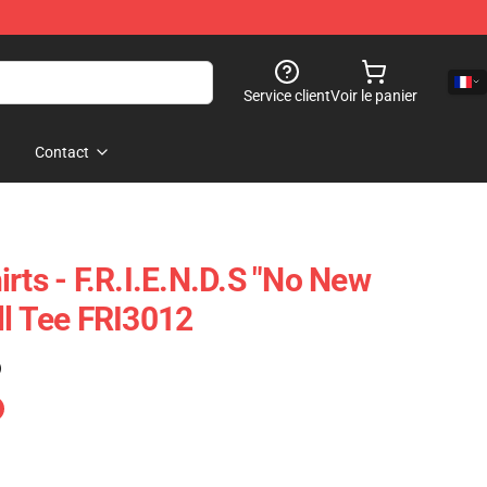
Service client
Voir le panier
Contact
rts - F.R.I.E.N.D.S "No New
ll Tee FRI3012
)