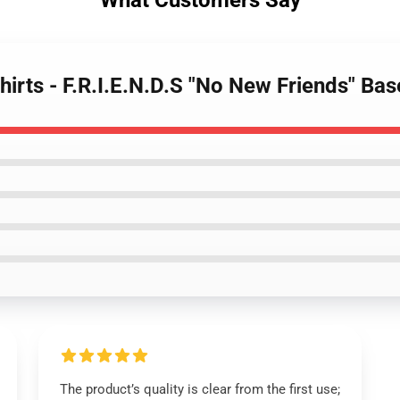
What Customers Say
hirts - F.R.I.E.N.D.S "No New Friends" Ba
The product’s quality is clear from the first use;