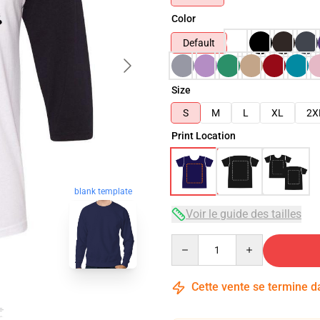
Color
Default
Size
S
M
L
XL
2X
Print Location
blank template
Voir le guide des tailles
Quantity
Cette vente se termine 