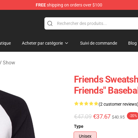
FREE
shipping on orders over $100
tique
Acheter par catégorie
Suivi de commande
Blog
TV Show
Friends Sweatshi
Friends" Baseba
(2 customer reviews
€47.09
€37.67
-20%
$40.95
Type
Unisex