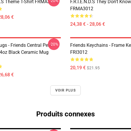
-20%
.D.S Theme T-Shirt FRMA3012
F.R.I.E.N.D.S They Don't Know
FRMA3012
28,06 €
24,38 € - 28,06 €
-20%
gs - Friends Central Perk
Friends Keychains - Frame K
4oz Black Ceramic Mug
FRI3012
20,19 €
$21.95
26,68 €
VOIR PLUS
Produits connexes