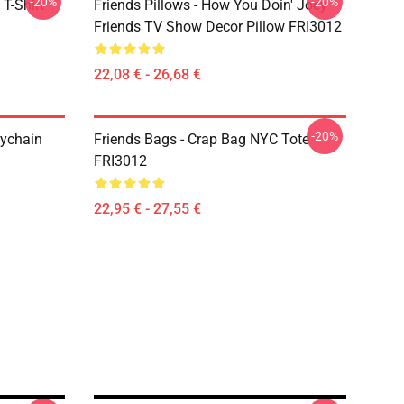
-20%
-20%
 T-Shirt
Friends Pillows - How You Doin' Joey
Friends TV Show Decor Pillow FRI3012
22,08 € - 26,68 €
-20%
eychain
Friends Bags - Crap Bag NYC Tote
FRI3012
22,95 € - 27,55 €