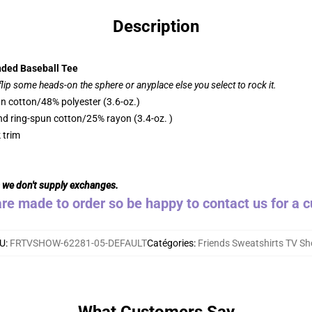
Description
nded Baseball Tee
 flip some heads-on the sphere or anyplace else you select to rock it.
n cotton/48% polyester (3.6-oz.)
d ring-spun cotton/25% rayon (3.4-oz. )
 trim
s we don't supply exchanges.
are made to order so be happy to contact us for a 
U
:
FRTVSHOW-62281-05-DEFAULT
Catégories
:
Friends Sweatshirts TV S