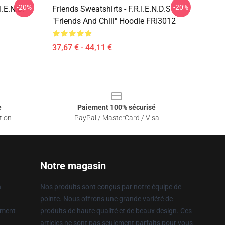
-20%
-20%
I.E.N.D.
Friends Sweatshirts - F.R.I.E.N.D.S
"Friends And Chill" Hoodie FRI3012
37,67 € - 44,11 €
e
Paiement 100% sécurisé
tion
PayPal / MasterCard / Visa
Notre magasin
n
Nos produits sont conçus par notre équipe de
pointe. Nous offrons une grande variété de
ement
produits de haute qualité et de beaux design. Ces
articles ne sont pas seulement parfaits pour vous