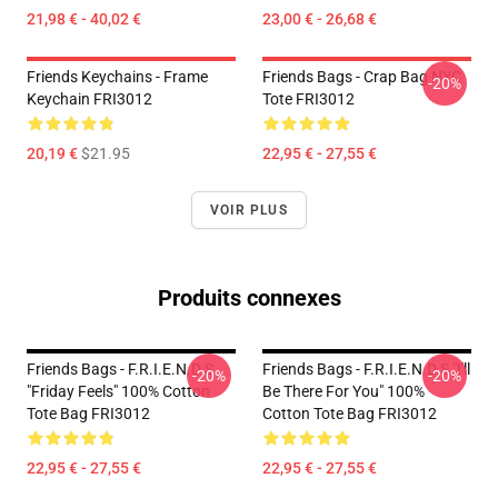
21,98 € - 40,02 €
23,00 € - 26,68 €
Friends Keychains - Frame
Friends Bags - Crap Bag NYC
-20%
Keychain FRI3012
Tote FRI3012
20,19 €
$21.95
22,95 € - 27,55 €
VOIR PLUS
Produits connexes
Friends Bags - F.R.I.E.N.D.S
Friends Bags - F.R.I.E.N.D.S "I'll
-20%
-20%
"Friday Feels" 100% Cotton
Be There For You" 100%
Tote Bag FRI3012
Cotton Tote Bag FRI3012
22,95 € - 27,55 €
22,95 € - 27,55 €