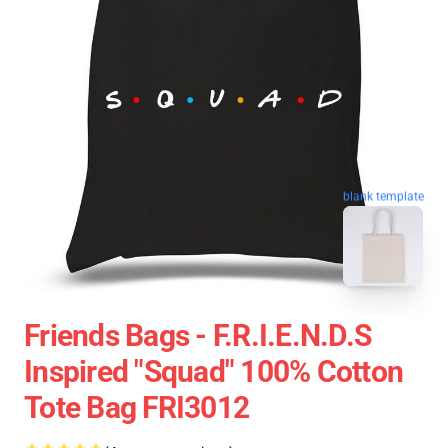
blank template
Friends Bags - F.R.I.E.N.D.S
Inspired "Squad" 100% Cotton
Tote Bag FRI3012