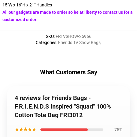
15"W x 16"H x 21" Handles
All our gadgets are made to order so be at liberty to contact us for a
customized order!
SKU
:
FRTVSHOW-25966
Catégories
:
Friends TV Show Bags
,
What Customers Say
4 reviews for Friends Bags -
F.R.I.E.N.D.S Inspired "Squad" 100%
Cotton Tote Bag FRI3012
★★★★★
75%