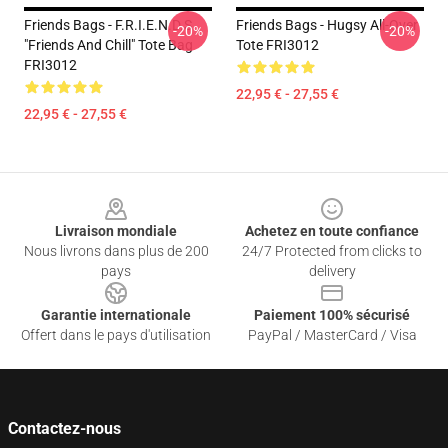
Friends Bags - F.R.I.E.N.D.S
Friends Bags - Hugsy All-Over
-20%
-20%
"Friends And Chill" Tote Bag
Tote FRI3012
FRI3012
22,95 € - 27,55 €
22,95 € - 27,55 €
Footer
Livraison mondiale
Achetez en toute confiance
Nous livrons dans plus de 200
24/7 Protected from clicks to
pays
delivery
Garantie internationale
Paiement 100% sécurisé
Offert dans le pays d'utilisation
PayPal / MasterCard / Visa
Contactez-nous