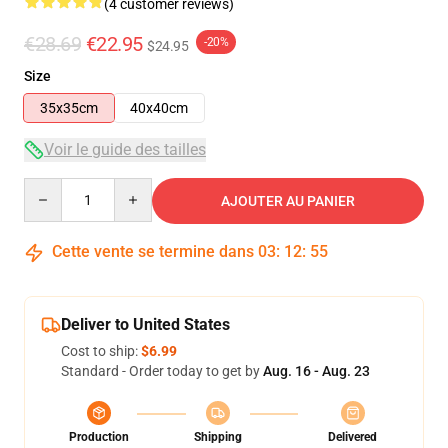
(4 customer reviews)
€28.69
€22.95
-20%
$24.95
Size
35x35cm
40x40cm
Voir le guide des tailles
Quantity
AJOUTER AU PANIER
Cette vente se termine dans
03
:
12
:
54
Deliver to United States
Cost to ship:
$6.99
Standard - Order today to get by
Aug. 16 - Aug. 23
Production
Shipping
Delivered