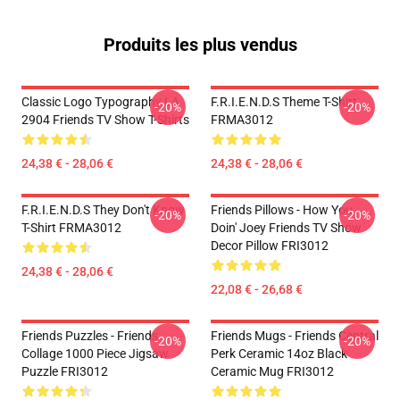
Produits les plus vendus
Classic Logo Typography LA
F.R.I.E.N.D.S Theme T-Shirt
-20%
-20%
2904 Friends TV Show T-Shirts
FRMA3012
24,38 € - 28,06 €
24,38 € - 28,06 €
F.R.I.E.N.D.S They Don't Know
Friends Pillows - How You
-20%
-20%
T-Shirt FRMA3012
Doin' Joey Friends TV Show
Decor Pillow FRI3012
24,38 € - 28,06 €
22,08 € - 26,68 €
Friends Puzzles - Friends
Friends Mugs - Friends Central
-20%
-20%
Collage 1000 Piece Jigsaw
Perk Ceramic 14oz Black
Puzzle FRI3012
Ceramic Mug FRI3012