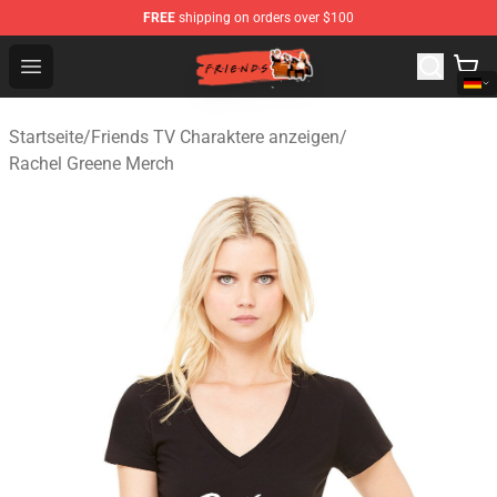
FREE
shipping on orders over $100
Friends Store - Official Friends Merchandise Shop
Open menu
Startseite
/
Friends TV Charaktere anzeigen
/
Rachel Greene Merch