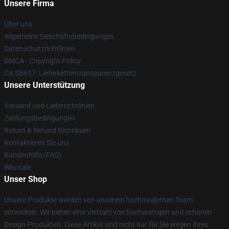
Unsere Firma
Über uns
Allgemeine Geschäftsbedingungen
Datenschutzrichtlinien
DMCA - Copyright Policy
CA SB657: Lieferkettentransparenzgesetz
Unsere Unterstützung
Versand und Lieferrichtlinien
Zahlungsbedingungen
Return & Refund Richtlinien
Kontaktieren Sie uns
Kundenhilfe (FAQ)
Whosale
Unser Shop
Unsere Produkte werden von unserem hochmodernen Team
entwickelt. Wir bieten eine Vielzahl von hochwertigen und schönen
Design-Produkten. Diese Artikel sind nicht nur für Sie wegen ihres