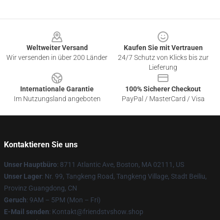
Footer
Weltweiter Versand
Kaufen Sie mit Vertrauen
Wir versenden in über 200 Länder
24/7 Schutz von Klicks bis zur
Lieferung
Internationale Garantie
100% Sicherer Checkout
Im Nutzungsland angeboten
PayPal / MasterCard / Visa
Kontaktieren Sie uns
Unser Hauptbüro
: 8711 Atlantic Ave, Boston, MA 02111, US
Unser Lager
: Nr. 99, Tangkeng Road, Tangkeng Village, Stadt Beiliu,
Provinz Guangdong, CN
Geruch
: 9AM – 5PM (Mon – Fri)
E-Mail senden
: Kontakt@friendstvshow.shop