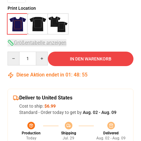
Print Location
Größentabelle anzeigen
Quantity
IN DEN WARENKORB
Diese Aktion endet in
01
:
48
:
54
Deliver to United States
Cost to ship:
$6.99
Standard - Order today to get by
Aug. 02 - Aug. 09
Production
Shipping
Delivered
Today
Jul. 29
Aug. 02 - Aug. 09