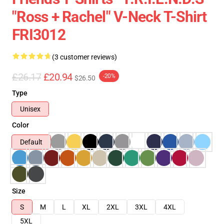
"Ross + Rachel" V-Neck T-Shirt
FRI3012
(3 customer reviews)
£26.17
£20.94
-20%
$26.50
Type
Unisex
Color
Default
Size
S
M
L
XL
2XL
3XL
4XL
5XL