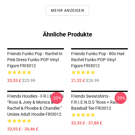
MEHR ANZEIGEN
Ähnliche Produkte
Friends Funko Pop - Rachel In
Friends Funko Pop - 80s Hair
Pink Dress Funko POP Vinyl
Rachel Funko POP Vinyl
Figure FRI3012
Figure FRI3012
20,53 £
$25.99
21,32 £
$26.99
Friends Hoodies - F.R.I.E.N.D.S
Friends Sweatshirts -
-20%
-20%
“Ross & Joey & Monica &
F.R.I.E.N.D.S "Ross + Rachel"
Rachel & Phoebe & Chandler.”
Baseball Tee FRI3012
Unisex Adult Hoodie FRI3012
32,35 £ - 37,88 £
33,93 £ - 39,46 £