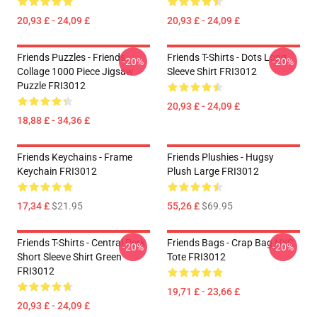
20,93 £ - 24,09 £
20,93 £ - 24,09 £
Friends Puzzles - Friends
Friends T-Shirts - Dots Long
-20%
-20%
Collage 1000 Piece Jigsaw
Sleeve Shirt FRI3012
Puzzle FRI3012
20,93 £ - 24,09 £
18,88 £ - 34,36 £
Friends Keychains - Frame
Friends Plushies - Hugsy
Keychain FRI3012
Plush Large FRI3012
17,34 £
$21.95
55,26 £
$69.95
Friends T-Shirts - Central Perk
Friends Bags - Crap Bag NYC
-20%
-20%
Short Sleeve Shirt Green
Tote FRI3012
FRI3012
19,71 £ - 23,66 £
20,93 £ - 24,09 £