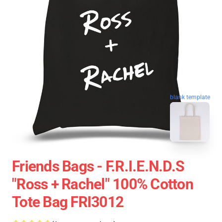
blank template
Friends Bags - F.R.I.E.N.D.S
"Ross + Rachel" 100% Cotton
Tote Bag FRI3012