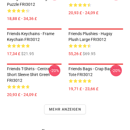
Puzzle FRI3012
20,93 £ - 24,09 £
18,88 £ - 34,36 £
Friends Keychains - Frame
Friends Plushies - Hugsy
Keychain FRI3012
Plush Large FRI3012
17,34 £
$21.95
55,26 £
$69.95
Friends T-Shirts - Central Perk
Friends Bags - Crap Bag NYC
-20%
-20%
Short Sleeve Shirt Green
Tote FRI3012
FRI3012
19,71 £ - 23,66 £
20,93 £ - 24,09 £
MEHR ANZEIGEN