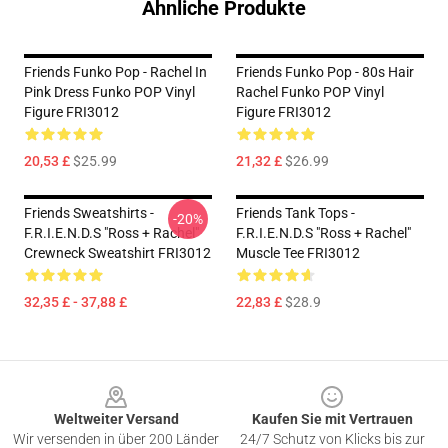
Ähnliche Produkte
Friends Funko Pop - Rachel In
Friends Funko Pop - 80s Hair
Pink Dress Funko POP Vinyl
Rachel Funko POP Vinyl
Figure FRI3012
Figure FRI3012
20,53 £
$25.99
21,32 £
$26.99
Friends Sweatshirts -
Friends Tank Tops -
-20%
F.R.I.E.N.D.S "Ross + Rachel"
F.R.I.E.N.D.S "Ross + Rachel"
Crewneck Sweatshirt FRI3012
Muscle Tee FRI3012
32,35 £ - 37,88 £
22,83 £
$28.9
Footer
Weltweiter Versand
Kaufen Sie mit Vertrauen
Wir versenden in über 200 Länder
24/7 Schutz von Klicks bis zur