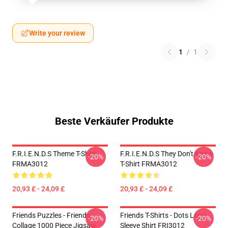
Write your review
1
/
1
Beste Verkäufer Produkte
F.R.I.E.N.D.S Theme T-Shirt
F.R.I.E.N.D.S They Don't Know
-20%
-20%
FRMA3012
T-Shirt FRMA3012
20,93 £ - 24,09 £
20,93 £ - 24,09 £
Friends Puzzles - Friends
Friends T-Shirts - Dots Long
-20%
-20%
Collage 1000 Piece Jigsaw
Sleeve Shirt FRI3012