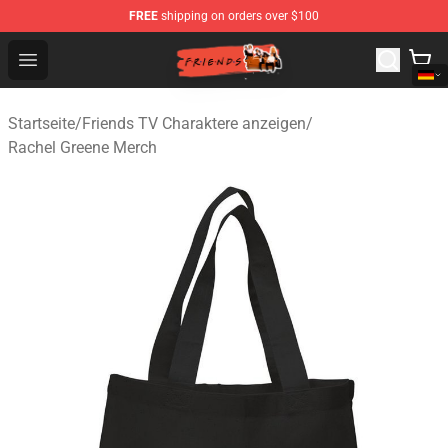
FREE
shipping on orders over $100
Friends Store - Official Friends Merchandise Shop
Open menu
Startseite
/
Friends TV Charaktere anzeigen
/
Rachel Greene Merch