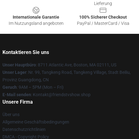
Lieferung
Internationale Garantie
100% Sicherer Checkout
Im Nutzungsland angeboten
PayPal / MasterCard / Visa
Kontaktieren Sie uns
Unser Hauptbüro
: 8711 Atlantic Ave, Boston, MA 02111, US
Unser Lager
: Nr. 99, Tangkeng Road, Tangkeng Village, Stadt Beiliu,
Provinz Guangdong, CN
Geruch
: 9AM – 5PM (Mon – Fri)
E-Mail senden
: Kontakt@friendstvshow.shop
Unsere Firma
Über uns
Allgemeine Geschäftsbedingungen
Datenschutzrichtlinien
DMCA - Copyright Policy