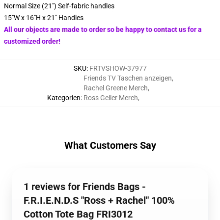
Normal Size (21") Self-fabric handles
15"W x 16"H x 21" Handles
All our objects are made to order so be happy to contact us for a
customized order!
SKU
:
FRTVSHOW-37977
Friends TV Taschen anzeigen
,
Rachel Greene Merch
,
Kategorien
:
Ross Geller Merch
,
What Customers Say
1 reviews for Friends Bags -
F.R.I.E.N.D.S "Ross + Rachel" 100%
Cotton Tote Bag FRI3012