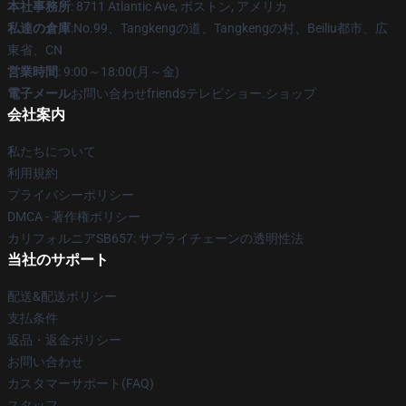
本社事務所
: 8711 Atlantic Ave, ボストン, アメリカ
私達の倉庫
:No.99、Tangkengの道、Tangkengの村、Beiliu都市、広
東省、CN
営業時間
: 9:00～18:00(月～金)
電子メール
お問い合わせfriendsテレビショー.ショップ
会社案内
私たちについて
利用規約
プライバシーポリシー
DMCA - 著作権ポリシー
カリフォルニアSB657: サプライチェーンの透明性法
当社のサポート
配送&配送ポリシー
支払条件
返品・返金ポリシー
お問い合わせ
カスタマーサポート(FAQ)
スタッフ