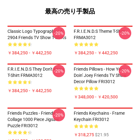
最高の売り手製品
Classic Logo Typography LA
F.R.I.E.N.D.S Theme T-Shirt
-20%
-20%
2904 Friends TV Show T-Shirts
FRMA3012
￥384,250 - ￥442,250
￥384,250 - ￥442,250
F.R.I.E.N.D.S They Don't Know
Friends Pillows - How You
-20%
-20%
T-Shirt FRMA3012
Doin' Joey Friends TV Show
Decor Pillow FRI3012
￥384,250 - ￥442,250
￥348,000 - ￥420,500
Friends Puzzles - Friends
Friends Keychains - Frame
-20%
Collage 1000 Piece Jigsaw
Keychain FRI3012
Puzzle FRI3012
￥318,275
$21.95