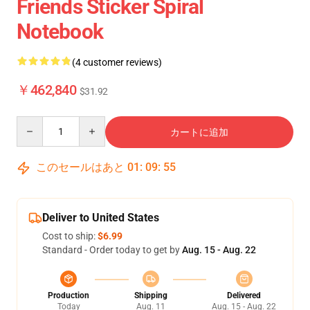
Friends Sticker Spiral
Notebook
(4 customer reviews)
￥462,840
$31.92
Quantity
カートに追加
このセールはあと
01
:
09
:
54
Deliver to United States
Cost to ship:
$6.99
Standard - Order today to get by
Aug. 15 - Aug. 22
Production
Shipping
Delivered
Today
Aug. 11
Aug. 15 - Aug. 22