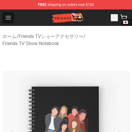
FREE
shipping on orders over $100
Friends Store - Official Friends Merchandise Shop
Open menu
ホーム
/
Friends TVショーアクセサリー
/
Friends TV Show Notebook