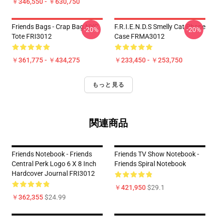
￥346,550 - ￥630,750
Friends Bags - Crap Bag NYC
F.R.I.E.N.D.S Smelly Cat Phone
-20%
-20%
Tote FRI3012
Case FRMA3012
￥361,775 - ￥434,275
￥233,450 - ￥253,750
もっと見る
関連商品
Friends Notebook - Friends
Friends TV Show Notebook -
Central Perk Logo 6 X 8 Inch
Friends Spiral Notebook
Hardcover Journal FRI3012
￥421,950
$29.1
￥362,355
$24.99