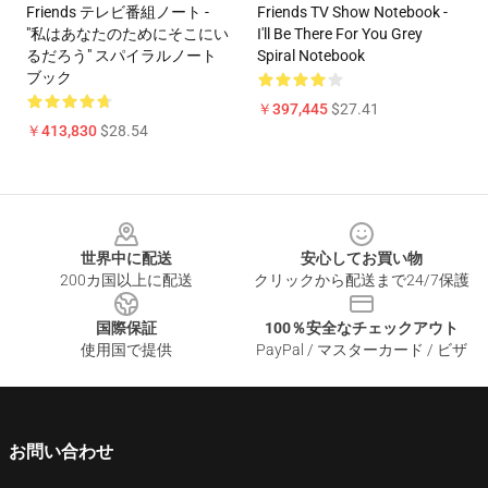
Friends テレビ番組ノート -
Friends TV Show Notebook -
"私はあなたのためにそこにい
I'll Be There For You Grey
るだろう" スパイラルノート
Spiral Notebook
ブック
￥397,445
$27.41
￥413,830
$28.54
Footer
世界中に配送
安心してお買い物
200カ国以上に配送
クリックから配送まで24/7保護
国際保証
100％安全なチェックアウト
使用国で提供
PayPal / マスターカード / ビザ
お問い合わせ