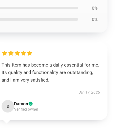
0%
0%
This item has become a daily essential for me.
Its quality and functionality are outstanding,
and I am very satisfied.
Jan 17, 2025
Damon
D
Verified owner