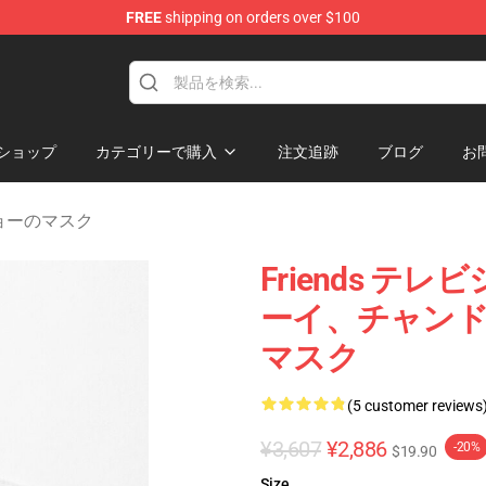
FREE
shipping on orders over $100
ショップ
カテゴリーで購入
注文追跡
ブログ
お
Vショーのマスク
Friends テ
ーイ、チャン
マスク
(5 customer reviews
¥3,607
¥2,886
-20%
$19.90
Size