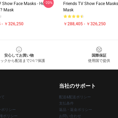
-20%
V Show Face Masks - How
Friends TV Show Face Masks 
g? Mask
Mask
 - ￥326,250
￥288,405 - ￥326,250
安心してお買い物
国際保証
ックから配送まで24/7保護
使用国で提供
当社のサポート
いて
配送&配送ポリシー
支払条件
ーポリシー
返品・返金ポリシー
著作権ポリシー
お問い合わせ