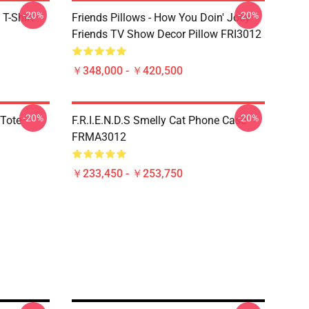
-20%
-20%
 T-Shirt
Friends Pillows - How You Doin' Joey
Friends TV Show Decor Pillow FRI3012
￥348,000 - ￥420,500
-20%
-20%
 Tote
F.R.I.E.N.D.S Smelly Cat Phone Case
FRMA3012
￥233,450 - ￥253,750