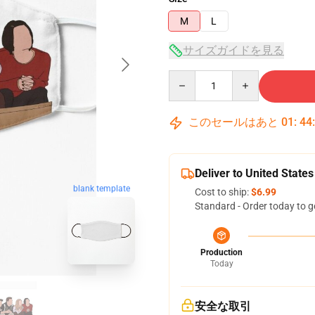
M
L
サイズガイドを見る
Quantity
このセールはあと
01
:
44
Deliver to United States
blank template
Cost to ship:
$6.99
Standard - Order today to g
Production
Today
安全な取引