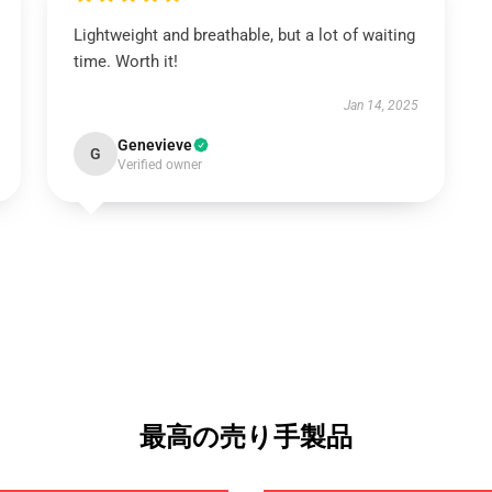
Lightweight and breathable, but a lot of waiting
time. Worth it!
Jan 14, 2025
Genevieve
G
Verified owner
最高の売り手製品