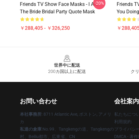
-20%
Friends TV Show Face Masks - I Am
Friends T
The Bride Bridal Party Quote Mask
You Doin
￥288,405 - ￥326,250
￥288,405
Footer
世界中に配送
200カ国以上に配送
クリ
お問い合わせ
会社案内
本社事務所
: 8711 Atlantic Ave, ボストン, アメリ
私たちにつ
カ
利用規約
私達の倉庫
:No.99、Tangkengの道、Tangkengの
プライバシ
村、Beiliu都市、広東省、CN
DMCA - 