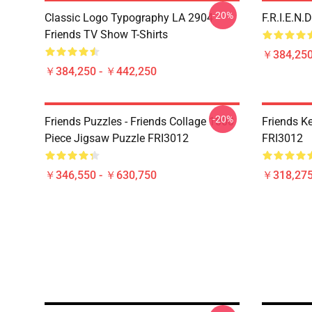
-20%
Classic Logo Typography LA 2904
F.R.I.E.N
Friends TV Show T-Shirts
￥384,250
￥384,250 - ￥442,250
-20%
Friends Puzzles - Friends Collage 1000
Friends K
Piece Jigsaw Puzzle FRI3012
FRI3012
￥346,550 - ￥630,750
￥318,27