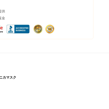
提供
返金
モニカマスク