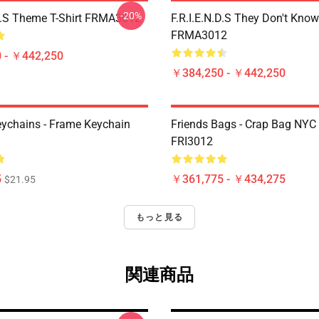
-20%
.D.S Theme T-Shirt FRMA3012
F.R.I.E.N.D.S They Don't Know
FRMA3012
 - ￥442,250
￥384,250 - ￥442,250
eychains - Frame Keychain
Friends Bags - Crap Bag NYC
FRI3012
5
￥361,775 - ￥434,275
$21.95
もっと見る
関連商品