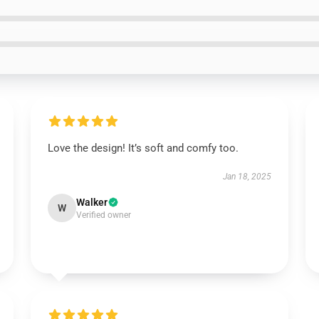
Love the design! It’s soft and comfy too.
Jan 18, 2025
Walker
W
Verified owner