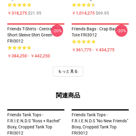
￥318,275
$21.95
￥1,014,275
$69.95
Friends T-Shirts - Central Perk
Friends Bags - Crap Bag NYC
-20%
-20%
Short Sleeve Shirt Green
Tote FRI3012
FRI3012
￥361,775 - ￥434,275
￥384,250 - ￥442,250
もっと見る
関連商品
Friends Tank Tops -
Friends Tank Tops -
F.R.I.E.N.D.S "Ross + Rachel"
F.R.I.E.N.D.S "No New Friends"
Boxy, Cropped Tank Top
Boxy, Cropped Tank Top
FRI3012
FRI3012