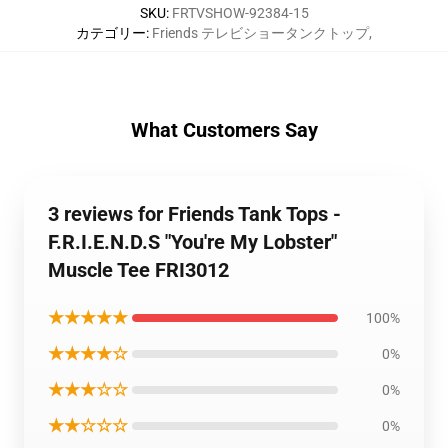
SKU
:
FRTVSHOW-92384-15
カテゴリー
:
Friends テレビショータンクトップ
,
What Customers Say
3 reviews for Friends Tank Tops -
F.R.I.E.N.D.S "You're My Lobster"
Muscle Tee FRI3012
★★★★★
100%
★★★★☆
0%
★★★☆☆
0%
★★☆☆☆
0%