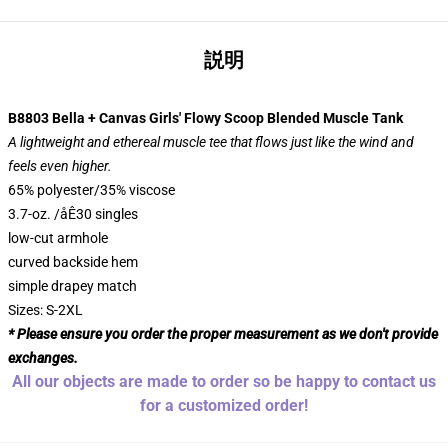
説明
B8803 Bella + Canvas Girls' Flowy Scoop Blended Muscle Tank
A lightweight and ethereal muscle tee that flows just like the wind and
feels even higher.
65% polyester/35% viscose
3.7-oz. /åÊ30 singles
low-cut armhole
curved backside hem
simple drapey match
Sizes: S-2XL
* Please ensure you order the proper measurement as we don't provide
exchanges.
All our objects are made to order so be happy to contact us
for a customized order!