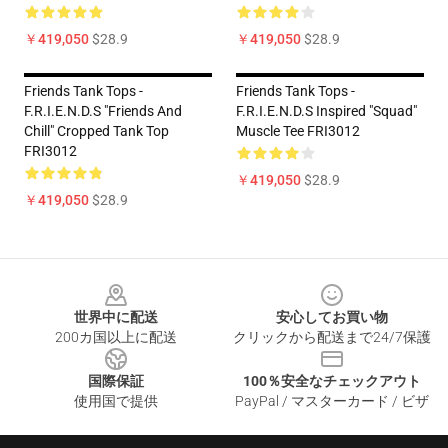
￥419,050
$28.9
￥419,050
$28.9
Friends Tank Tops -
Friends Tank Tops -
F.R.I.E.N.D.S "Friends And
F.R.I.E.N.D.S Inspired "Squad"
Chill" Cropped Tank Top
Muscle Tee FRI3012
FRI3012
￥419,050
$28.9
￥419,050
$28.9
Footer
世界中に配送
安心してお買い物
200カ国以上に配送
クリックから配送まで24/7保護
国際保証
100％安全なチェックアウト
使用国で提供
PayPal / マスターカード / ビザ