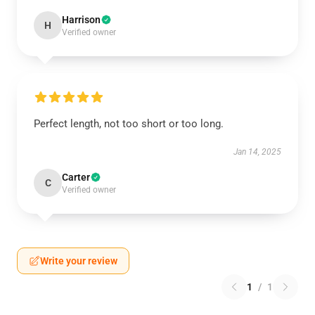
Harrison
H
Verified owner
Perfect length, not too short or too long.
Jan 14, 2025
Carter
C
Verified owner
Write your review
1
/
1