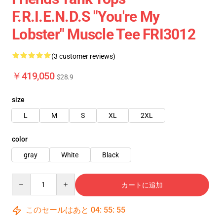
F.R.I.E.N.D.S "You're My
Lobster" Muscle Tee FRI3012
(3 customer reviews)
￥419,050
$28.9
size
L
M
S
XL
2XL
color
gray
White
Black
Quantity
カートに追加
このセールはあと
04
:
55
:
54