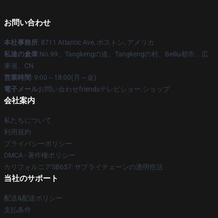
お問い合わせ
本社事務所
: 8711 Atlantic Ave, ボストン, アメリカ
私達の倉庫
:No.99、Tangkengの道、Tangkengの村、Beiliu都市、広
東省、CN
営業時間
: 9:00～18:00(月～金)
電子メール
お問い合わせfriendsテレビショー.ショップ
会社案内
私たちについて
利用規約
プライバシーポリシー
DMCA - 著作権ポリシー
カリフォルニアSB657: サプライチェーンの透明性法
当社のサポート
配送&配送ポリシー
支払条件