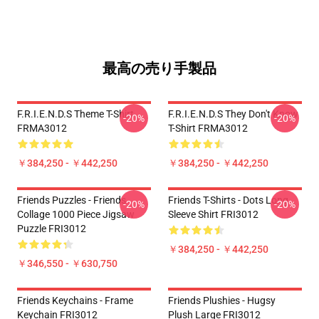
最高の売り手製品
F.R.I.E.N.D.S Theme T-Shirt
F.R.I.E.N.D.S They Don't Know
-20%
-20%
FRMA3012
T-Shirt FRMA3012
￥384,250 - ￥442,250
￥384,250 - ￥442,250
Friends Puzzles - Friends
Friends T-Shirts - Dots Long
-20%
-20%
Collage 1000 Piece Jigsaw
Sleeve Shirt FRI3012
Puzzle FRI3012
￥384,250 - ￥442,250
￥346,550 - ￥630,750
Friends Keychains - Frame
Friends Plushies - Hugsy
Keychain FRI3012
Plush Large FRI3012