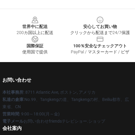
Footer
世界中に配送
安心してお買い物
200カ国以上に配送
クリックから配送まで24/7保護
国際保証
100％安全なチェックアウト
使用国で提供
PayPal / マスターカード / ビザ
お問い合わせ
本社事務所
: 8711 Atlantic Ave, ボストン, アメリカ
私達の倉庫
:No.99、Tangkengの道、Tangkengの村、Beiliu都市、広
東省、CN
営業時間
: 9:00～18:00(月～金)
電子メール
お問い合わせfriendsテレビショー.ショップ
会社案内