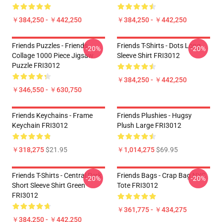
￥384,250 - ￥442,250
￥384,250 - ￥442,250
Friends Puzzles - Friends
Friends T-Shirts - Dots Long
-20%
-20%
Collage 1000 Piece Jigsaw
Sleeve Shirt FRI3012
Puzzle FRI3012
￥384,250 - ￥442,250
￥346,550 - ￥630,750
Friends Keychains - Frame
Friends Plushies - Hugsy
Keychain FRI3012
Plush Large FRI3012
￥318,275
$21.95
￥1,014,275
$69.95
Friends T-Shirts - Central Perk
Friends Bags - Crap Bag NYC
-20%
-20%
Short Sleeve Shirt Green
Tote FRI3012
FRI3012
￥361,775 - ￥434,275
￥384,250 - ￥442,250