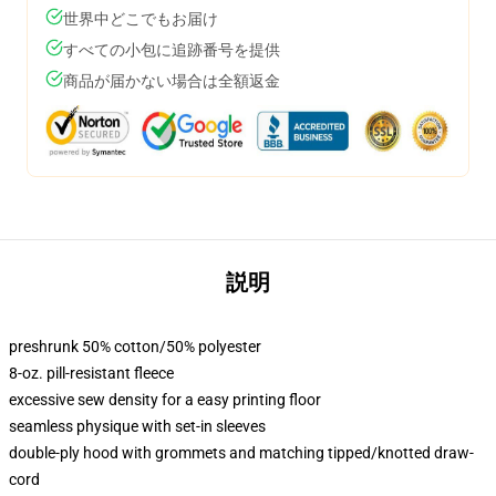
世界中どこでもお届け
すべての小包に追跡番号を提供
商品が届かない場合は全額返金
説明
preshrunk 50% cotton/50% polyester
8-oz. pill-resistant fleece
excessive sew density for a easy printing floor
seamless physique with set-in sleeves
double-ply hood with grommets and matching tipped/knotted draw-
cord