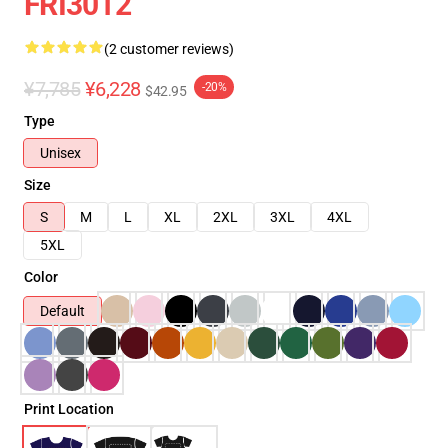
FRI3012
(2 customer reviews)
¥7,785
¥6,228
-20%
$42.95
Type
Unisex
Size
S
M
L
XL
2XL
3XL
4XL
5XL
Color
Default
Print Location