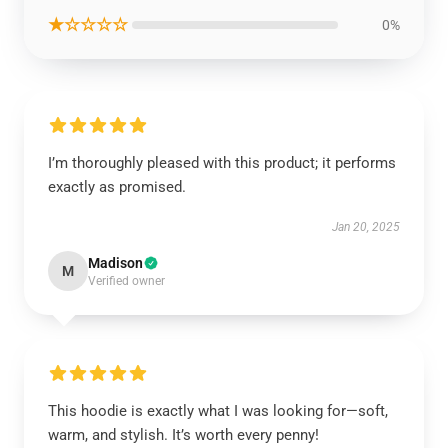
★☆☆☆☆
0%
I’m thoroughly pleased with this product; it performs
exactly as promised.
Jan 20, 2025
Madison
M
Verified owner
This hoodie is exactly what I was looking for—soft,
warm, and stylish. It’s worth every penny!