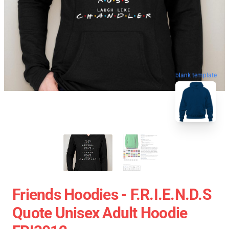
blank template
Friends Hoodies - F.R.I.E.N.D.S
Quote Unisex Adult Hoodie