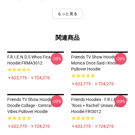
もっと見る
関連商品
F.R.I.E.N.D.S Whos Fica
Friends TV Show Hoodies -
-20%
-20%
Hoodie FRMA3012
Monica Once Said I Know
Pullover Hoodie
￥622,775 - ￥724,275
￥622,775 - ￥724,275
Friends TV Show Hoodie -
Friends Hoodies - F.R.I.E.N.D.S
-20%
-20%
Doodle Collage - Central Perk
"Ross + Rachel" Unisex Adult
Vibes Pullover Hoodie
Hoodie FRI3012
￥622,775 - ￥724,275
￥622,775 - ￥724,275