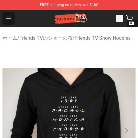
FREE
shipping on orders over $100
Friends Store - Official Friends Merchandise Shop
Open menu
ホーム
/
Friends TVのショーの布
/
Friends TV Show Hoodies