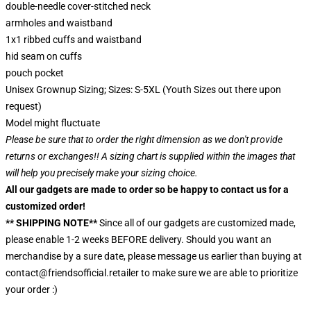
double-needle cover-stitched neck
armholes and waistband
1x1 ribbed cuffs and waistband
hid seam on cuffs
pouch pocket
Unisex Grownup Sizing; Sizes: S-5XL (Youth Sizes out there upon
request)
Model might fluctuate
Please be sure that to order the right dimension as we don't provide
returns or exchanges!! A sizing chart is supplied within the images that
will help you precisely make your sizing choice.
All our gadgets are made to order so be happy to contact us for a
customized order!
** SHIPPING NOTE**
Since all of our gadgets are customized made,
please enable 1-2 weeks BEFORE delivery. Should you want an
merchandise by a sure date, please message us earlier than buying at
contact@friendsofficial.retailer to make sure we are able to prioritize
your order :)