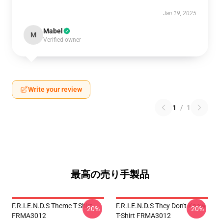
Jan 19, 2025
Mabel
M
Verified owner
Write your review
1
/
1
最高の売り手製品
F.R.I.E.N.D.S Theme T-Shirt
F.R.I.E.N.D.S They Don't Know
-20%
-20%
FRMA3012
T-Shirt FRMA3012