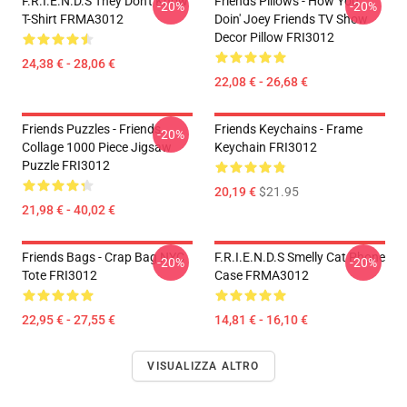
F.R.I.E.N.D.S They Don't Know
Friends Pillows - How You
-20%
-20%
T-Shirt FRMA3012
Doin' Joey Friends TV Show
Decor Pillow FRI3012
24,38 € - 28,06 €
22,08 € - 26,68 €
Friends Puzzles - Friends
Friends Keychains - Frame
-20%
Collage 1000 Piece Jigsaw
Keychain FRI3012
Puzzle FRI3012
20,19 €
$21.95
21,98 € - 40,02 €
Friends Bags - Crap Bag NYC
F.R.I.E.N.D.S Smelly Cat Phone
-20%
-20%
Tote FRI3012
Case FRMA3012
22,95 € - 27,55 €
14,81 € - 16,10 €
VISUALIZZA ALTRO