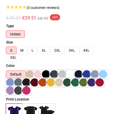
(3 customer reviews)
€49.39
€39.51
-20%
$42.95
Type
Unisex
Size
S
M
L
XL
2XL
3XL
4XL
5XL
Color
Default
Print Location