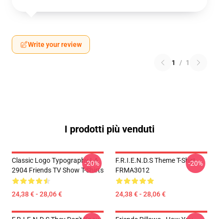
Write your review
1
/
1
I prodotti più venduti
Classic Logo Typography LA
F.R.I.E.N.D.S Theme T-Shirt
-20%
-20%
2904 Friends TV Show T-Shirts
FRMA3012
24,38 € - 28,06 €
24,38 € - 28,06 €