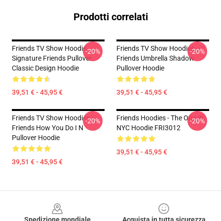
Prodotti correlati
Friends TV Show Hoodie -
Friends TV Show Hoodies –
-20%
-20%
Signature Friends Pullover
Friends Umbrella Shadow
Classic Design Hoodie
Pullover Hoodie
39,51 € - 45,95 €
39,51 € - 45,95 €
Friends TV Show Hoodies –
Friends Hoodies - The One In
-20%
-20%
Friends How You Do I N
NYC Hoodie FRI3012
Pullover Hoodie
39,51 € - 45,95 €
39,51 € - 45,95 €
Footer
Spedizione mondiale
Acquista in tutta sicurezza