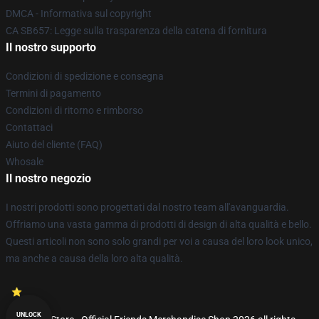
DMCA - Informativa sul copyright
CA SB657: Legge sulla trasparenza della catena di fornitura
Il nostro supporto
Condizioni di spedizione e consegna
Termini di pagamento
Condizioni di ritorno e rimborso
Contattaci
Aiuto del cliente (FAQ)
Whosale
Il nostro negozio
I nostri prodotti sono progettati dal nostro team all'avanguardia.
Offriamo una vasta gamma di prodotti di design di alta qualità e bello.
Questi articoli non sono solo grandi per voi a causa del loro look unico,
ma anche a causa della loro alta qualità.
UNLOCK