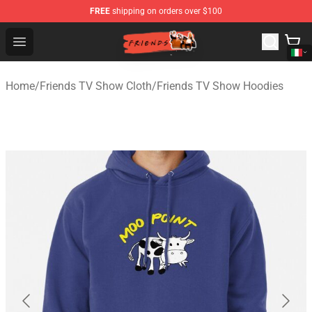
FREE
shipping on orders over $100
Friends Store - Official Friends Merchandise Shop
Open menu
Home
/
Friends TV Show Cloth
/
Friends TV Show Hoodies