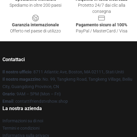
Spediamo in oltre 200 paesi
Protetto 24/7 dai clic alla
consegna
Garanzia internazionale
Pagamento sicuro al 100%
Offerto nel paese di utilizzo
PayPal / MasterCard / Visa
Contattaci
Il nostro ufficio
: 8711 Atlantic Ave, Boston, MA 02111, Stati Uniti
Il nostro magazzino
: No. 99, Tangkeng Road, Tangkeng Village, Beiliu
City, Guangdong Province, CN
Orario
: 9AM – 5PM (Mon – Fri)
Email
: contattifriendstvshow.shop
La nostra azienda
Informazioni su di noi
Termini e condizioni
Informativa sulla privacy