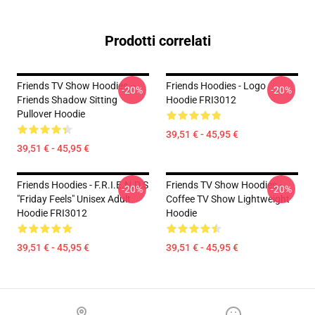
Prodotti correlati
Friends TV Show Hoodies –
Friends Hoodies - Logo
-20%
-20%
Friends Shadow Sitting
Hoodie FRI3012
Pullover Hoodie
39,51 € - 45,95 €
39,51 € - 45,95 €
Friends Hoodies - F.R.I.E.N.D.S
Friends TV Show Hoodies -
-20%
-20%
"Friday Feels" Unisex Adult
Coffee TV Show Lightweight
Hoodie FRI3012
Hoodie
39,51 € - 45,95 €
39,51 € - 45,95 €
Footer