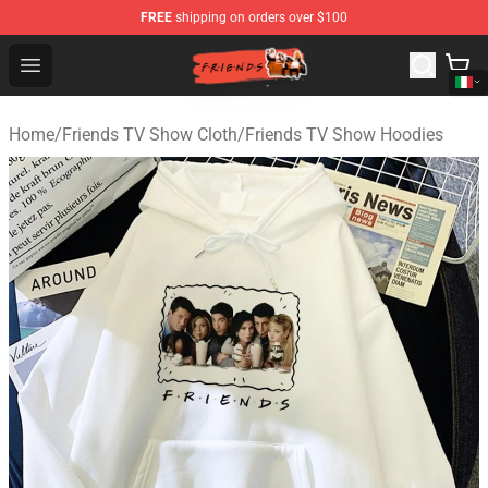
FREE
shipping on orders over $100
Friends Store - Official Friends Merchandise Shop
Open menu
Home
/
Friends TV Show Cloth
/
Friends TV Show Hoodies