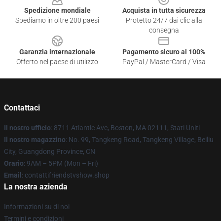
Spedizione mondiale
Acquista in tutta sicurezza
Spediamo in oltre 200 paesi
Protetto 24/7 dai clic alla
consegna
Garanzia internazionale
Pagamento sicuro al 100%
Offerto nel paese di utilizzo
PayPal / MasterCard / Visa
Contattaci
Il nostro ufficio
: 8711 Atlantic Ave, Boston, MA 02111, Stati Uniti
Il nostro magazzino
: No. 99, Tangkeng Road, Tangkeng Village, Beiliu
City, Guangdong Province, CN
Orario
: 9AM – 5PM (Mon – Fri)
Email
: contattifriendstvshow.shop
La nostra azienda
Informazioni su di noi
Termini e condizioni