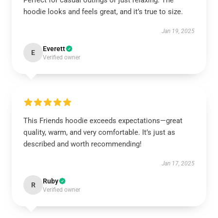
Perfect for casual outings or just relaxing. The
hoodie looks and feels great, and it’s true to size.
Jan 19, 2025
Everett
E
Verified owner
This Friends hoodie exceeds expectations—great
quality, warm, and very comfortable. It’s just as
described and worth recommending!
Jan 17, 2025
Ruby
R
Verified owner