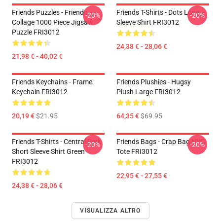
Friends Puzzles - Friends
Friends T-Shirts - Dots Long
-20%
-20%
Collage 1000 Piece Jigsaw
Sleeve Shirt FRI3012
Puzzle FRI3012
24,38 € - 28,06 €
21,98 € - 40,02 €
Friends Keychains - Frame
Friends Plushies - Hugsy
Keychain FRI3012
Plush Large FRI3012
20,19 €
$21.95
64,35 €
$69.95
Friends T-Shirts - Central Perk
Friends Bags - Crap Bag NYC
-20%
-20%
Short Sleeve Shirt Green
Tote FRI3012
FRI3012
22,95 € - 27,55 €
24,38 € - 28,06 €
VISUALIZZA ALTRO