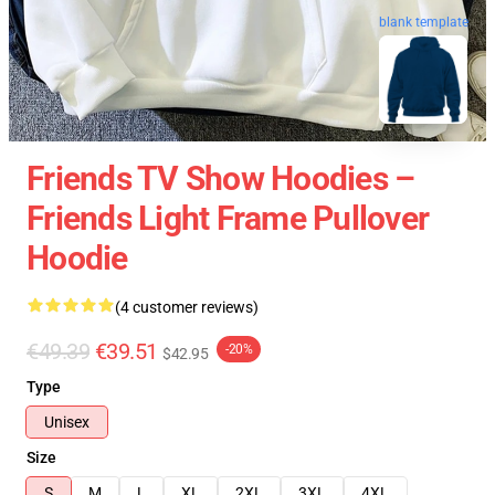
blank template
Friends TV Show Hoodies –
Friends Light Frame Pullover
Hoodie
(4 customer reviews)
€49.39
€39.51
-20%
$42.95
Type
Unisex
Size
S
M
L
XL
2XL
3XL
4XL