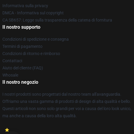
Informativa sulla privacy
DMCA - Informativa sul copyright
CA SB657: Legge sulla trasparenza della catena di fornitura
Il nostro supporto
Condizioni di spedizione e consegna
Termini di pagamento
Condizioni di ritorno e rimborso
Contattaci
Aiuto del cliente (FAQ)
Whosale
Il nostro negozio
I nostri prodotti sono progettati dal nostro team all'avanguardia.
Offriamo una vasta gamma di prodotti di design di alta qualità e bello.
Questi articoli non sono solo grandi per voi a causa del loro look unico,
ma anche a causa della loro alta qualità.