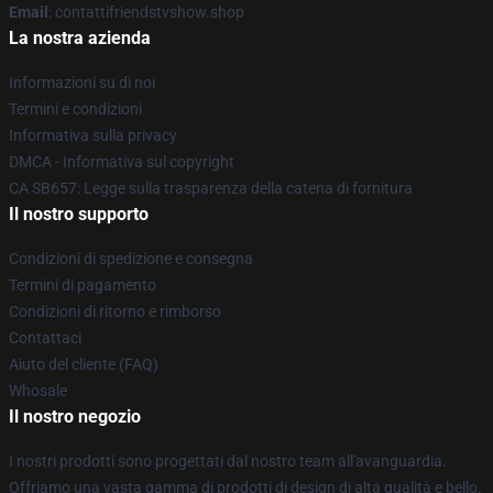
Email
: contattifriendstvshow.shop
La nostra azienda
Informazioni su di noi
Termini e condizioni
Informativa sulla privacy
DMCA - Informativa sul copyright
CA SB657: Legge sulla trasparenza della catena di fornitura
Il nostro supporto
Condizioni di spedizione e consegna
Termini di pagamento
Condizioni di ritorno e rimborso
Contattaci
Aiuto del cliente (FAQ)
Whosale
Il nostro negozio
I nostri prodotti sono progettati dal nostro team all'avanguardia.
Offriamo una vasta gamma di prodotti di design di alta qualità e bello.