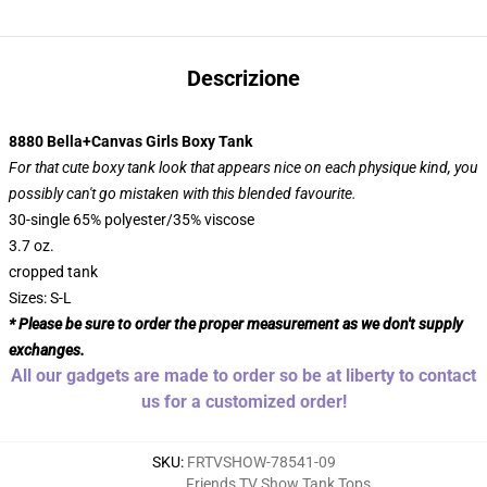
Descrizione
8880 Bella+Canvas Girls Boxy Tank
For that cute boxy tank look that appears nice on each physique kind, you
possibly can't go mistaken with this blended favourite.
30-single 65% polyester/35% viscose
3.7 oz.
cropped tank
Sizes: S-L
* Please be sure to order the proper measurement as we don't supply
exchanges.
All our gadgets are made to order so be at liberty to contact
us for a customized order!
SKU
:
FRTVSHOW-78541-09
Friends TV Show Tank Tops
,