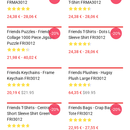
FRMA3012
T-Shirt FRMA3012
24,38 € - 28,06 €
24,38 € - 28,06 €
Friends Puzzles - Friends
Friends T-Shirts - Dots Long
-20%
-20%
Collage 1000 Piece Jigsaw
Sleeve Shirt FRI3012
Puzzle FRI3012
24,38 € - 28,06 €
21,98 € - 40,02 €
Friends Keychains - Frame
Friends Plushies - Hugsy
Keychain FRI3012
Plush Large FRI3012
20,19 €
$21.95
64,35 €
$69.95
Friends T-Shirts - Central Perk
Friends Bags - Crap Bag NYC
-20%
-20%
Short Sleeve Shirt Green
Tote FRI3012
FRI3012
22,95 € - 27,55 €