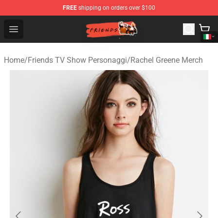
FREE
shipping on orders over $100
Friends Store - Official Friends Merchandise Shop
Open menu
Home
/
Friends TV Show Personaggi
/
Rachel Greene Merch