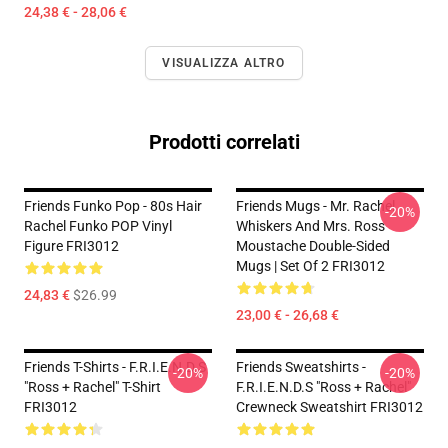
24,38 € - 28,06 €
VISUALIZZA ALTRO
Prodotti correlati
Friends Funko Pop - 80s Hair
Friends Mugs - Mr. Rachel
-20%
Rachel Funko POP Vinyl
Whiskers And Mrs. Ross
Figure FRI3012
Moustache Double-Sided
Mugs | Set Of 2 FRI3012
24,83 €
$26.99
23,00 € - 26,68 €
Friends T-Shirts - F.R.I.E.N.D.S
Friends Sweatshirts -
-20%
-20%
"Ross + Rachel" T-Shirt
F.R.I.E.N.D.S "Ross + Rachel"
FRI3012
Crewneck Sweatshirt FRI3012