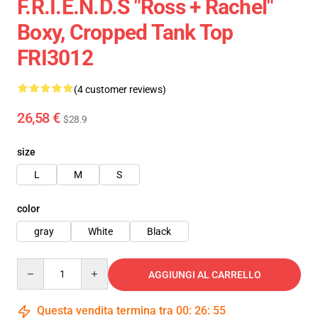
F.R.I.E.N.D.S "Ross + Rachel"
Boxy, Cropped Tank Top
FRI3012
(4 customer reviews)
26,58 €
$28.9
size
L
M
S
color
gray
White
Black
Quantity
AGGIUNGI AL CARRELLO
Questa vendita termina tra
00
:
26
:
54