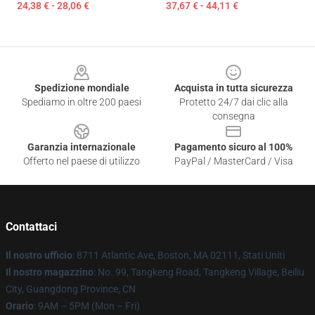
24,38 € - 28,06 €
37,67 € - 44,11 €
Footer
Spedizione mondiale
Acquista in tutta sicurezza
Spediamo in oltre 200 paesi
Protetto 24/7 dai clic alla
consegna
Garanzia internazionale
Pagamento sicuro al 100%
Offerto nel paese di utilizzo
PayPal / MasterCard / Visa
Contattaci
Il nostro ufficio
: 8711 Atlantic Ave, Boston, MA 02111, Stati Uniti
Il nostro magazzino
: No. 99, Tangkeng Road, Tangkeng Village, Beiliu
City, Guangdong Province, CN
Orario
: 9AM – 5PM (Mon – Fri)