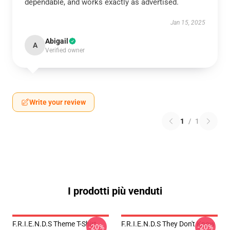
dependable, and works exactly as advertised.
Jan 15, 2025
Abigail
A
Verified owner
Write your review
1
/
1
I prodotti più venduti
F.R.I.E.N.D.S Theme T-Shirt
F.R.I.E.N.D.S They Don't Know
-20%
-20%