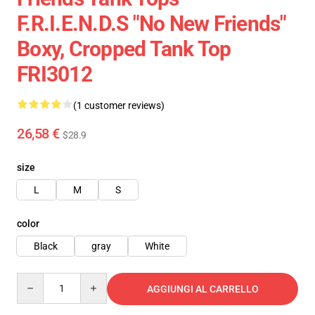
F.R.I.E.N.D.S "No New Friends"
Boxy, Cropped Tank Top
FRI3012
(1 customer reviews)
26,58 €
$28.9
size
L
M
S
color
Black
gray
White
Quantity
AGGIUNGI AL CARRELLO