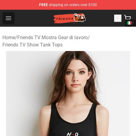
FREE
shipping on orders over $100
Friends Store - Official Friends Merchandise Shop
Open menu
Home
/
Friends TV Mostra Gear di lavoro
/
Friends TV Show Tank Tops