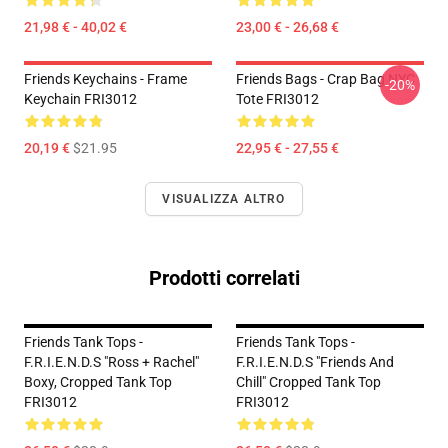
21,98 € - 40,02 €
23,00 € - 26,68 €
Friends Keychains - Frame
Friends Bags - Crap Bag NYC
-20%
Keychain FRI3012
Tote FRI3012
20,19 €
$21.95
22,95 € - 27,55 €
VISUALIZZA ALTRO
Prodotti correlati
Friends Tank Tops -
Friends Tank Tops -
F.R.I.E.N.D.S "Ross + Rachel"
F.R.I.E.N.D.S "Friends And
Boxy, Cropped Tank Top
Chill" Cropped Tank Top
FRI3012
FRI3012