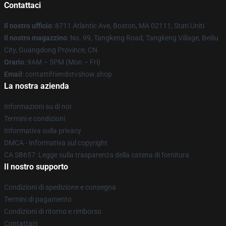
Contattaci
Il nostro ufficio
: 8711 Atlantic Ave, Boston, MA 02111, Stati Uniti
Il nostro magazzino
: No. 99, Tangkeng Road, Tangkeng Village, Beiliu
City, Guangdong Province, CN
Orario
: 9AM – 5PM (Mon – Fri)
Email
: contattifriendstvshow.shop
La nostra azienda
Informazioni su di noi
Termini e condizioni
Informativa sulla privacy
DMCA - Informativa sul copyright
CA SB657: Legge sulla trasparenza della catena di fornitura
Il nostro supporto
Condizioni di spedizione e consegna
Termini di pagamento
Condizioni di ritorno e rimborso
Contattaci