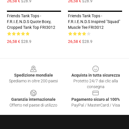
26,58 €
$28.9
26,58 €
$28.9
Friends Tank Tops -
Friends Tank Tops -
F.R.I.E.N.D.S Quote Boxy,
F.R.I.E.N.D.S Inspired "Squad"
Cropped Tank Top FRI3012
Muscle Tee FRI3012
26,58 €
$28.9
26,58 €
$28.9
Footer
Spedizione mondiale
Acquista in tutta sicurezza
Spediamo in oltre 200 paesi
Protetto 24/7 dai clic alla
consegna
Garanzia internazionale
Pagamento sicuro al 100%
Offerto nel paese di utilizzo
PayPal / MasterCard / Visa