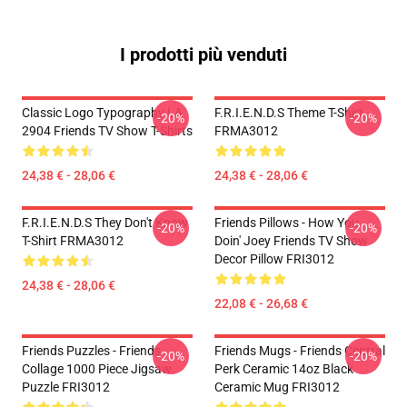
I prodotti più venduti
Classic Logo Typography LA
F.R.I.E.N.D.S Theme T-Shirt
-20%
-20%
2904 Friends TV Show T-Shirts
FRMA3012
24,38 € - 28,06 €
24,38 € - 28,06 €
F.R.I.E.N.D.S They Don't Know
Friends Pillows - How You
-20%
-20%
T-Shirt FRMA3012
Doin' Joey Friends TV Show
Decor Pillow FRI3012
24,38 € - 28,06 €
22,08 € - 26,68 €
Friends Puzzles - Friends
Friends Mugs - Friends Central
-20%
-20%
Collage 1000 Piece Jigsaw
Perk Ceramic 14oz Black
Puzzle FRI3012
Ceramic Mug FRI3012