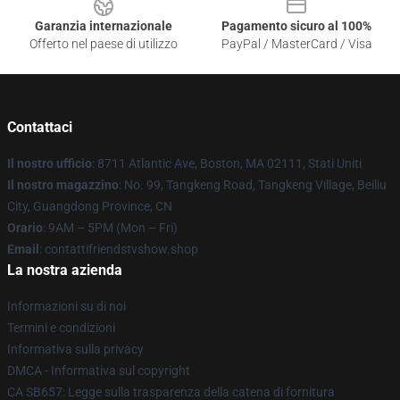
Garanzia internazionale
Pagamento sicuro al 100%
Offerto nel paese di utilizzo
PayPal / MasterCard / Visa
Contattaci
Il nostro ufficio
: 8711 Atlantic Ave, Boston, MA 02111, Stati Uniti
Il nostro magazzino
: No. 99, Tangkeng Road, Tangkeng Village, Beiliu
City, Guangdong Province, CN
Orario
: 9AM – 5PM (Mon – Fri)
Email
: contattifriendstvshow.shop
La nostra azienda
Informazioni su di noi
Termini e condizioni
Informativa sulla privacy
DMCA - Informativa sul copyright
CA SB657: Legge sulla trasparenza della catena di fornitura