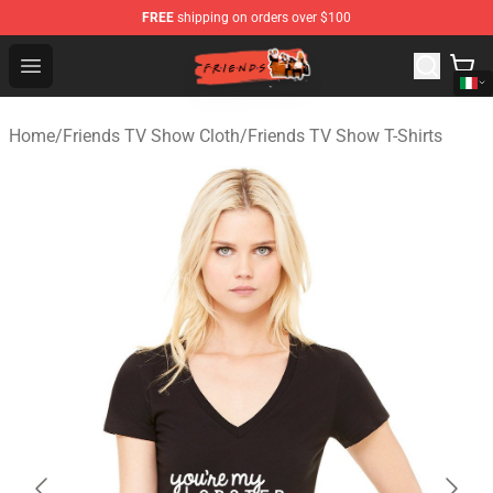
FREE
shipping on orders over $100
Friends Store - Official Friends Merchandise Shop
Open menu
Home
/
Friends TV Show Cloth
/
Friends TV Show T-Shirts