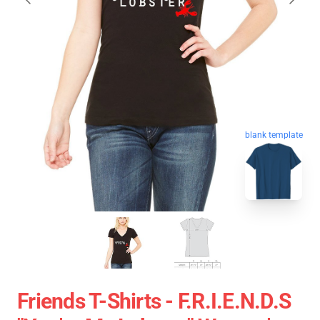
blank template
Friends T-Shirts - F.R.I.E.N.D.S