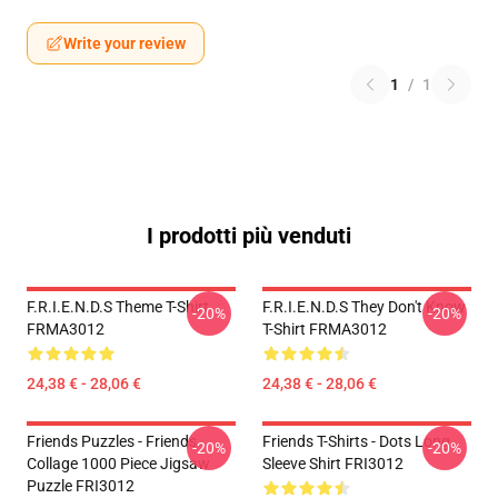
Write your review
1
/
1
I prodotti più venduti
F.R.I.E.N.D.S Theme T-Shirt
F.R.I.E.N.D.S They Don't Know
-20%
-20%
FRMA3012
T-Shirt FRMA3012
24,38 € - 28,06 €
24,38 € - 28,06 €
Friends Puzzles - Friends
Friends T-Shirts - Dots Long
-20%
-20%
Collage 1000 Piece Jigsaw
Sleeve Shirt FRI3012
Puzzle FRI3012