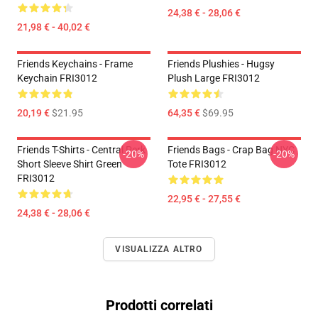
24,38 € - 28,06 €
21,98 € - 40,02 €
Friends Keychains - Frame
Friends Plushies - Hugsy
Keychain FRI3012
Plush Large FRI3012
20,19 €
$21.95
64,35 €
$69.95
Friends T-Shirts - Central Perk
Friends Bags - Crap Bag NYC
-20%
-20%
Short Sleeve Shirt Green
Tote FRI3012
FRI3012
22,95 € - 27,55 €
24,38 € - 28,06 €
VISUALIZZA ALTRO
Prodotti correlati