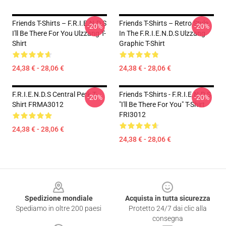
Friends T-Shirts – F.R.I.E.N.D.S
Friends T-Shirts – Retro Style
-20%
-20%
I'll Be There For You Ulzzang T-
In The F.R.I.E.N.D.S Ulzzang
Shirt
Graphic T-Shirt
24,38 € - 28,06 €
24,38 € - 28,06 €
F.R.I.E.N.D.S Central Perk T-
Friends T-Shirts - F.R.I.E.N.D.S
-20%
-20%
Shirt FRMA3012
"I'll Be There For You" T-Shirt
FRI3012
24,38 € - 28,06 €
24,38 € - 28,06 €
Footer
Spedizione mondiale
Acquista in tutta sicurezza
Spediamo in oltre 200 paesi
Protetto 24/7 dai clic alla
consegna