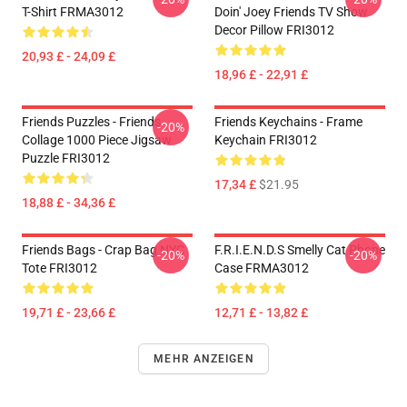
T-Shirt FRMA3012
Doin' Joey Friends TV Show
Decor Pillow FRI3012
20,93 £ - 24,09 £
18,96 £ - 22,91 £
Friends Puzzles - Friends
Friends Keychains - Frame
-20%
Collage 1000 Piece Jigsaw
Keychain FRI3012
Puzzle FRI3012
17,34 £
$21.95
18,88 £ - 34,36 £
Friends Bags - Crap Bag NYC
F.R.I.E.N.D.S Smelly Cat Phone
-20%
-20%
Tote FRI3012
Case FRMA3012
19,71 £ - 23,66 £
12,71 £ - 13,82 £
MEHR ANZEIGEN