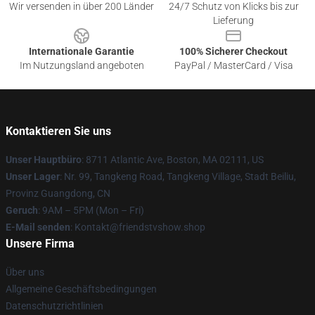
Wir versenden in über 200 Länder
24/7 Schutz von Klicks bis zur
Lieferung
Internationale Garantie
100% Sicherer Checkout
Im Nutzungsland angeboten
PayPal / MasterCard / Visa
Kontaktieren Sie uns
Unser Hauptbüro
: 8711 Atlantic Ave, Boston, MA 02111, US
Unser Lager
: Nr. 99, Tangkeng Road, Tangkeng Village, Stadt Beiliu,
Provinz Guangdong, CN
Geruch
: 9AM – 5PM (Mon – Fri)
E-Mail senden
: Kontakt@friendstvshow.shop
Unsere Firma
Über uns
Allgemeine Geschäftsbedingungen
Datenschutzrichtlinien