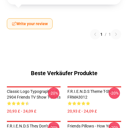
Write your review
1
/
1
Beste Verkäufer Produkte
Classic Logo Typography LA
F.R.I.E.N.D.S Theme T-Shirt
-20%
-20%
2904 Friends TV Show T-Shirts
FRMA3012
20,93 £ - 24,09 £
20,93 £ - 24,09 £
F.R.I.E.N.D.S They Don't Know
Friends Pillows - How You
-20%
-20%