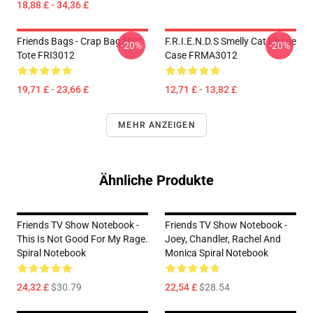
18,88 £ - 34,36 £
Friends Bags - Crap Bag NYC
F.R.I.E.N.D.S Smelly Cat Phone
-20%
-20%
Tote FRI3012
Case FRMA3012
19,71 £ - 23,66 £
12,71 £ - 13,82 £
MEHR ANZEIGEN
Ähnliche Produkte
Friends TV Show Notebook -
Friends TV Show Notebook -
This Is Not Good For My Rage.
Joey, Chandler, Rachel And
Spiral Notebook
Monica Spiral Notebook
24,32 £
$30.79
22,54 £
$28.54