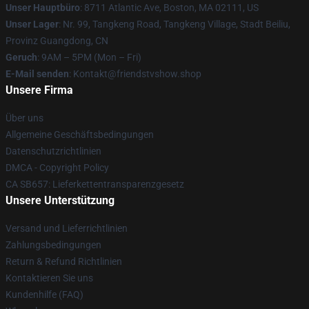
Unser Hauptbüro
: 8711 Atlantic Ave, Boston, MA 02111, US
Unser Lager
: Nr. 99, Tangkeng Road, Tangkeng Village, Stadt Beiliu,
Provinz Guangdong, CN
Geruch
: 9AM – 5PM (Mon – Fri)
E-Mail senden
: Kontakt@friendstvshow.shop
Unsere Firma
Über uns
Allgemeine Geschäftsbedingungen
Datenschutzrichtlinien
DMCA - Copyright Policy
CA SB657: Lieferkettentransparenzgesetz
Unsere Unterstützung
Versand und Lieferrichtlinien
Zahlungsbedingungen
Return & Refund Richtlinien
Kontaktieren Sie uns
Kundenhilfe (FAQ)