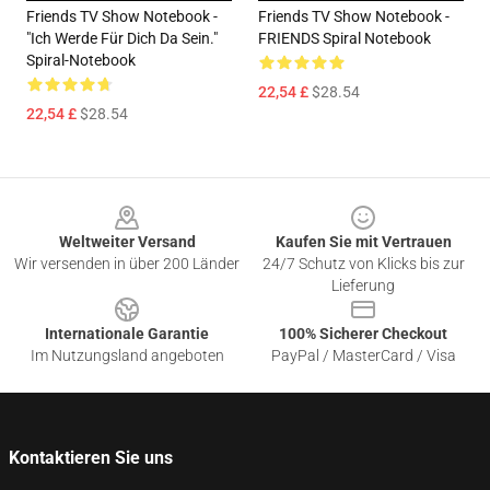
Friends TV Show Notebook -
Friends TV Show Notebook -
"Ich Werde Für Dich Da Sein."
FRIENDS Spiral Notebook
Spiral-Notebook
22,54 £
$28.54
22,54 £
$28.54
Footer
Weltweiter Versand
Kaufen Sie mit Vertrauen
Wir versenden in über 200 Länder
24/7 Schutz von Klicks bis zur
Lieferung
Internationale Garantie
100% Sicherer Checkout
Im Nutzungsland angeboten
PayPal / MasterCard / Visa
Kontaktieren Sie uns