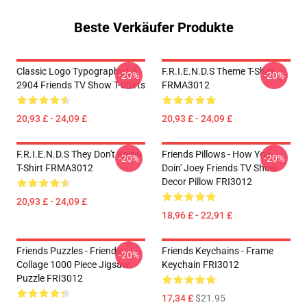
Beste Verkäufer Produkte
Classic Logo Typography LA
F.R.I.E.N.D.S Theme T-Shirt
-20%
-20%
2904 Friends TV Show T-Shirts
FRMA3012
20,93 £ - 24,09 £
20,93 £ - 24,09 £
F.R.I.E.N.D.S They Don't Know
Friends Pillows - How You
-20%
-20%
T-Shirt FRMA3012
Doin' Joey Friends TV Show
Decor Pillow FRI3012
20,93 £ - 24,09 £
18,96 £ - 22,91 £
Friends Puzzles - Friends
Friends Keychains - Frame
-20%
Collage 1000 Piece Jigsaw
Keychain FRI3012
Puzzle FRI3012
17,34 £
$21.95